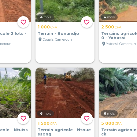
4
mois
4
mois
favorite_border
favorite_border
1 000
2 500
CFA
CFA
cole 2 lots -
Terrain - Bonandjo
Terrains agrico
0 - Yabassi
location_on
Douala, Cameroun
location_on
ameroun
Yabassi, Cameroun
6
mois
6
mois
favorite_border
favorite_border
1 500
5 000
CFA
CFA
cole - Ntuiss
Terrain agricole - Ntoue
Terrain agricole
ssong
ck