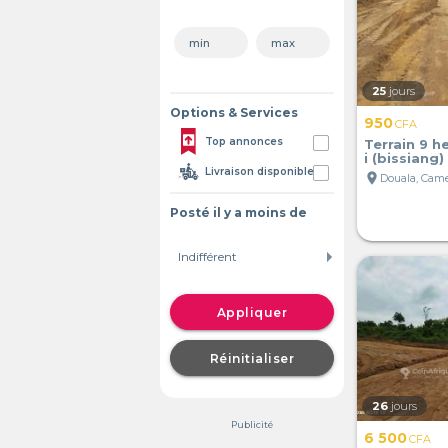
25
jours
Options & Services
950
CFA
Top annonces
Terrain 9 h
i (bissiang)
Livraison disponible
location_on
Douala, Cam
Posté il y a moins de
Appliquer
Réinitialiser
26
jours
Publicité
6 500
CFA