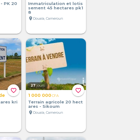
 - PK 20
Immatriculation et lotis
sement 45 hectares pk1
8
location_on
Douala, Cameroun
27
jours
favorite_border
favorite_border
de
1 000 000
CFA
ares kri
Terrain agricole 20 hect
ares - Sikoum
location_on
Douala, Cameroun