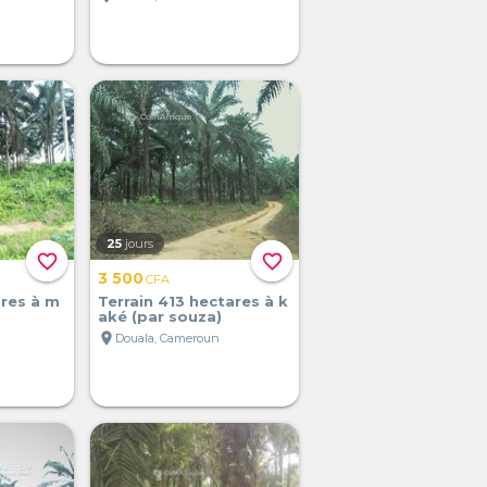
25
jours
favorite_border
favorite_border
3 500
CFA
ares à m
Terrain 413 hectares à k
aké (par souza)
location_on
Douala, Cameroun