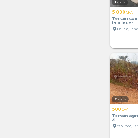
1
mois
5 000
CFA
Terrain co
in a louer
location_on
Douala, Cam
2
mois
500
CFA
Terrain agri
é
location_on
Yaoundé, C