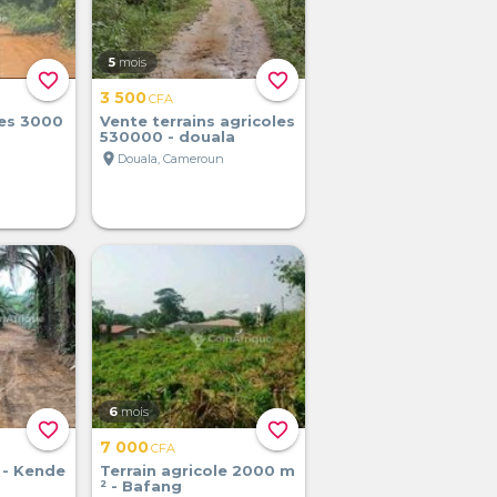
5
mois
favorite_border
favorite_border
3 500
CFA
les 3000
Vente terrains agricoles
530000 - douala
location_on
Douala, Cameroun
6
mois
favorite_border
favorite_border
7 000
CFA
 - Kende
Terrain agricole 2000 m
² - Bafang