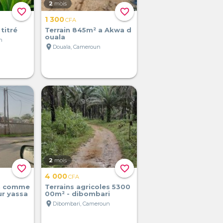
2
mois
favorite_border
favorite_border
1 300
CFA
 titré
Terrain 845m² a Akwa d
ouala
n
location_on
Douala, Cameroun
2
mois
favorite_border
favorite_border
4 000
CFA
in comme
Terrains agricoles 5300
ur yassa
00m² - dibombari
location_on
Dibombari, Cameroun