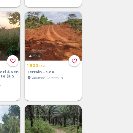
4
mois
favorite_border
favorite_border
1 500
CFA
loti à ven
Terrain - Soa
te (à 5
location_on
Yaoundé, Cameroun
n