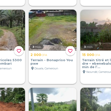
3
mois
3
mois
favorite_border
favorite_border
2 000
15 000
CFA
CFA
ricoles 5300
Terrain - Bonapriso You
Terrain titré et 
ombari
pwe
dre – ebenebalo
min de l’...
location_on
Cameroun
Douala, Cameroun
location_on
Yaoundé, Camerou