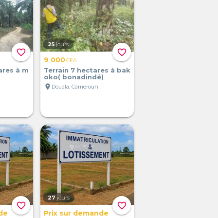
25
jours
favorite_border
favorite_border
9 000
CFA
ares à m
Terrain 7 hectares à bak
oko( bonadindé)
location_on
Douala, Cameroun
27
jours
favorite_border
favorite_border
de
Prix sur demande