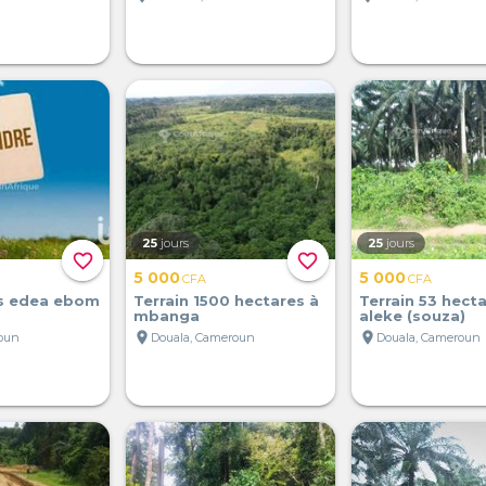
25
jours
25
jours
favorite_border
favorite_border
5 000
5 000
CFA
CFA
s edea ebom
Terrain 1500 hectares à
Terrain 53 hect
mbanga
aleke (souza)
location_on
location_on
oun
Douala, Cameroun
Douala, Cameroun