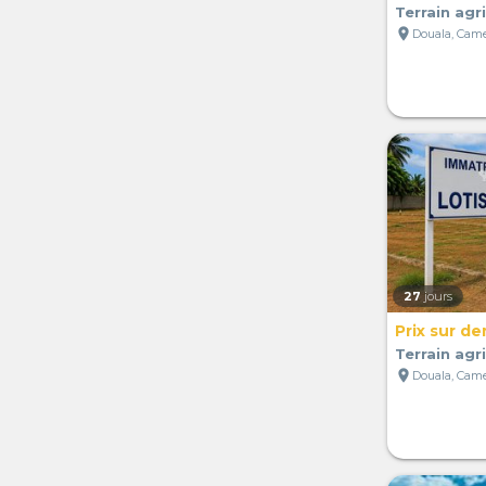
Terrain agr
location_on
Douala, Cam
27
jours
Prix sur d
Terrain agr
location_on
Douala, Cam