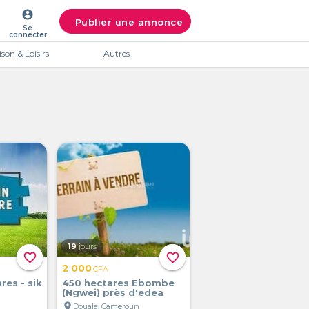
account_circle
Publier une annonce
Se
connecter
son & Loisirs
Autres
19
jours
favorite_border
favorite_border
2 000
CFA
res - sik
450 hectares Ebombe
(Ngwei) près d'edea
location_on
Douala, Cameroun