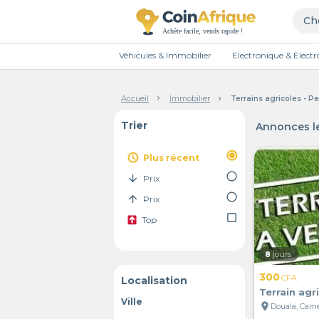
Véhicules & Immobilier
Electronique & Elec
Accueil
Immobilier
Terrains agricoles - 
Trier
Annonces le
radio_button_checked
access_time
Plus récent
radio_button_unchecked
arrow_downward
Prix
radio_button_unchecked
arrow_upward
Prix
check_box_outline_blank
Top
8
jours
300
CFA
Localisation
Terrain agr
Ville
location_on
Douala, Cam