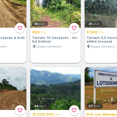
25
jours
25
jours
favorite_border
favorite_border
850
3 500
CFA
CFA
ectares à krib
Terrain 10 hectares - kri
Terrain 3,5 hect
bi( bidou)
alèké (souza)
location_on
location_on
eroun
Douala, Cameroun
Douala, Cameroun
26
jours
27
jours
favorite_border
favorite_border
15 000 000
Prix sur deman
CFA