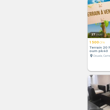
27
jours
1 500
CFA
Terrain 20 
oum pk40
location_on
Douala, Cam