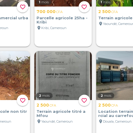
1
mois
1
mois
favorite_border
favorite_border
700 000
2 500
CFA
CFA
mmercial urba
Parcelle agricole 25ha -
Terrain agricole
Kribi
location_on
Yaoundé, Camerou
location_on
eroun
Kribi, Cameroun
2
mois
2
mois
favorite_border
favorite_border
2 500
2 500
CFA
CFA
cole non titr
Terrain agricole titré a
Location terra
Mfou
rcial au carrefo
location_on
location_on
ameroun
Yaoundé, Cameroun
Douala, Cameroun