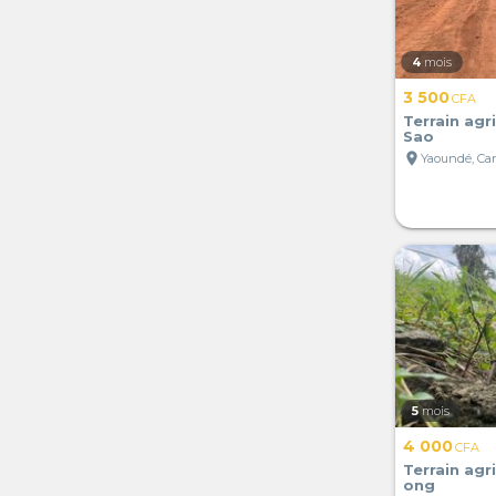
4
mois
3 500
CFA
Terrain agri
Sao
location_on
Yaoundé, C
5
mois
4 000
CFA
Terrain agri
ong