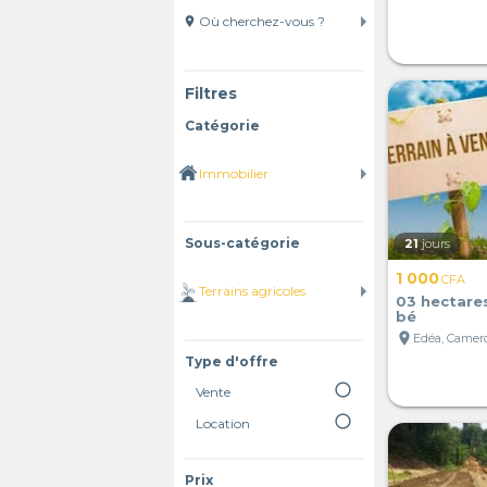
location_on
Filtres
Catégorie
Sous-catégorie
21
jours
1 000
CFA
03 hectare
bé
location_on
Edéa, Camer
Type d'offre
radio_button_unchecked
Vente
radio_button_unchecked
Location
Prix