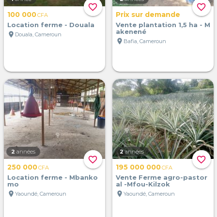
favorite_border
favorite_border
100 000
Prix sur demande
CFA
Location ferme - Douala
Vente plantation 1,5 ha - M
akenené
location_on
Douala, Cameroun
location_on
Bafia, Cameroun
2
années
2
années
favorite_border
favorite_border
250 000
195 000 000
CFA
CFA
Location ferme - Mbanko
Vente Ferme agro-pastor
mo
al -Mfou-Kilzok
location_on
location_on
Yaoundé, Cameroun
Yaoundé, Cameroun