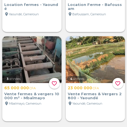
Location fermes - Yaound
Location Ferme - Bafouss
é
am
location_on
location_on
Yaoundé, Cameroun
Bafoussam, Cameroun
3
années
4
années
favorite_border
favorite_border
65 000 000
23 000 000
CFA
CFA
Vente fermes & vergers 10
Vente Fermes & Vergers 2
000 m² - Mbalmayo
800 - Yaoundé
location_on
location_on
Mbalmayo, Cameroun
Yaoundé, Cameroun