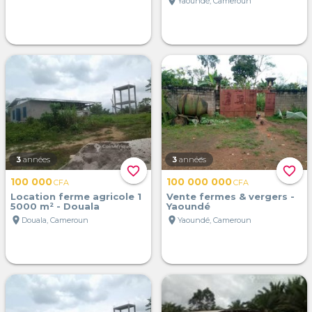
location_on
Yaoundé, Cameroun
3
années
3
années
favorite_border
favorite_border
100 000
100 000 000
CFA
CFA
Location ferme agricole 1
Vente fermes & vergers -
5000 m² - Douala
Yaoundé
location_on
location_on
Douala, Cameroun
Yaoundé, Cameroun