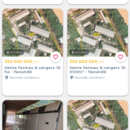
2
années
2
années
favorite_border
favorite_border
350 000 000
350 000 000
CFA
CFA
Vente fermes & vergers 10
Vente fermes & vergers 10
ha - Yaoundé
000m² - Yaoundé
location_on
location_on
Yaoundé, Cameroun
Yaoundé, Cameroun