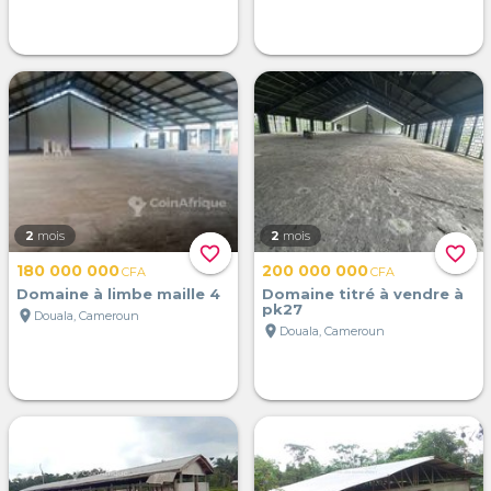
2
mois
2
mois
favorite_border
favorite_border
180 000 000
200 000 000
CFA
CFA
Domaine à limbe maille 4
Domaine titré à vendre à
pk27
location_on
Douala, Cameroun
location_on
Douala, Cameroun