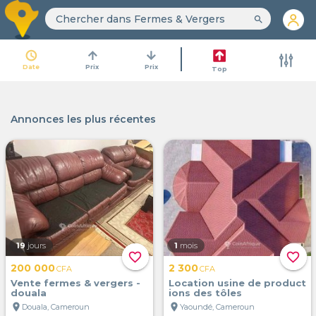
search
access_time
arrow_upward
arrow_downward
Date
Prix
Prix
Top
Annonces les plus récentes
19
jours
1
mois
favorite_border
favorite_border
200 000
2 300
CFA
CFA
Vente fermes & vergers -
Location usine de product
douala
ions des tôles
location_on
location_on
Douala, Cameroun
Yaoundé, Cameroun