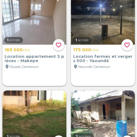
1
année
1
année
favorite_border
favorite_border
165 000
175 000
CFA
CFA
Location appartement 3 p
Location fermes et verger
ièces - Makepe
s 500 - Yaoundé
location_on
location_on
Douala, Cameroun
Yaoundé, Cameroun
1
année
2
années