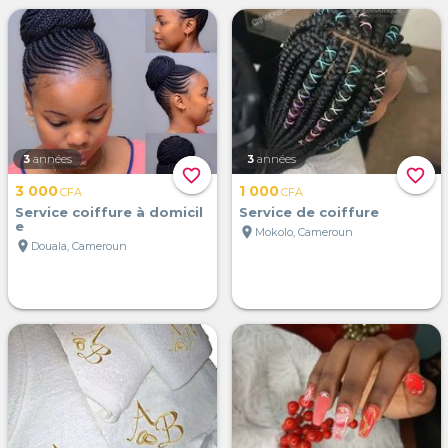
3
années
3
années
favorite_border
favorite_border
3 000
1 000
CFA
CFA
Service coiffure à domicil
Service de coiffure
e
location_on
Mokolo, Cameroun
location_on
Douala, Cameroun