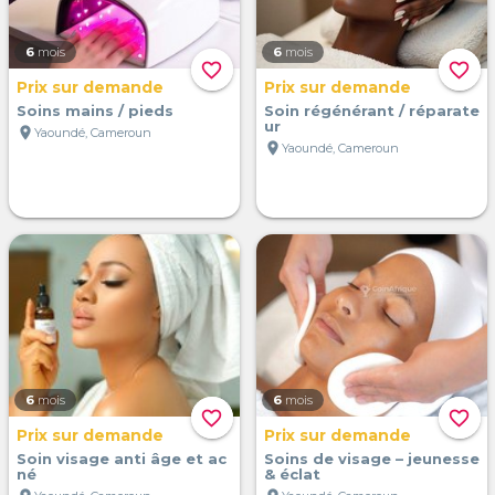
6
mois
6
mois
favorite_border
favorite_border
Prix sur demande
Prix sur demande
Soins mains / pieds
Soin régénérant / réparate
ur
location_on
Yaoundé, Cameroun
location_on
Yaoundé, Cameroun
6
mois
6
mois
favorite_border
favorite_border
Prix sur demande
Prix sur demande
Soin visage anti âge et ac
Soins de visage – jeunesse
né
& éclat