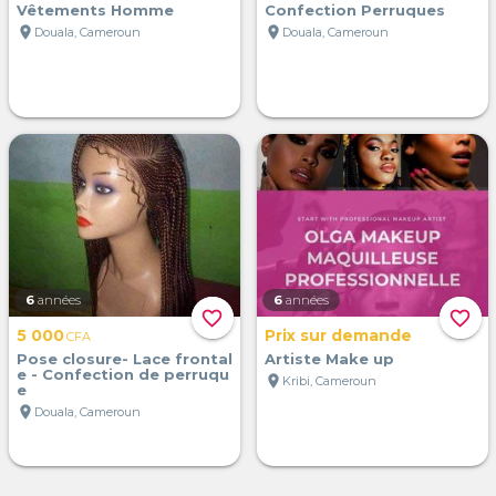
Vêtements Homme
Confection Perruques
location_on
location_on
Douala, Cameroun
Douala, Cameroun
6
années
6
années
favorite_border
favorite_border
5 000
Prix sur demande
CFA
Pose closure- Lace frontal
Artiste Make up
e - Confection de perruqu
location_on
Kribi, Cameroun
e
location_on
Douala, Cameroun