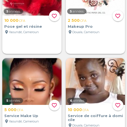
5
années
5
années
favorite_border
favorite_border
10 000
2 500
CFA
CFA
Pose gel et résine
Makeup Pro
location_on
location_on
Yaoundé, Cameroun
Douala, Cameroun
5
années
6
années
favorite_border
favorite_border
5 000
10 000
CFA
CFA
Service Make Up
Service de coiffure à domi
cile
location_on
Yaoundé, Cameroun
location_on
Douala, Cameroun