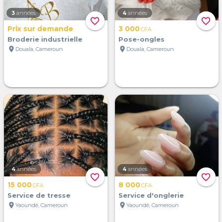
3
années
4
années
favorite_border
favorite_border
Prix sur demande
3 000
CFA
Broderie industrielle
Pose-ongles
location_on
location_on
Douala, Cameroun
Douala, Cameroun
4
années
4
années
favorite_border
favorite_border
15 000
8 000
CFA
CFA
Service de tresse
Service d'onglerie
location_on
location_on
Yaoundé, Cameroun
Yaoundé, Cameroun