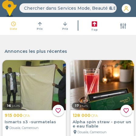
search
access_time
arrow_upward
arrow_downward
Date
Prix
Prix
Top
Annonces les plus récentes
16
jours
17
jours
favorite_border
favorite_border
915 000
128 000
CFA
CFA
Ismarts s3 -surmatelas
Alpha spin straw - pour un
e eau fiable
location_on
Douala, Cameroun
location_on
Douala, Cameroun