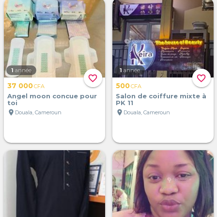
1
année
1
année
favorite_border
favorite_border
37 000
500
CFA
CFA
Angel moon concue pour
Salon de coiffure mixte à
toi
PK 11
location_on
location_on
Douala, Cameroun
Douala, Cameroun