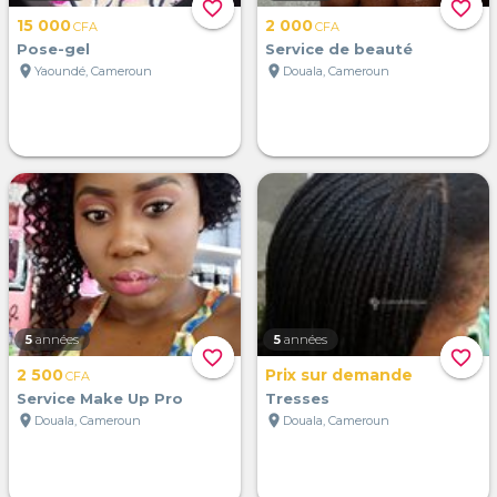
favorite_border
favorite_border
15 000
2 000
CFA
CFA
Pose-gel
Service de beauté
location_on
location_on
Yaoundé, Cameroun
Douala, Cameroun
5
années
5
années
favorite_border
favorite_border
2 500
Prix sur demande
CFA
Service Make Up Pro
Tresses
location_on
location_on
Douala, Cameroun
Douala, Cameroun