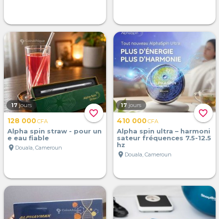
17
jours
17
jours
favorite_border
favorite_border
128 000
410 000
CFA
CFA
Alpha spin straw - pour un
Alpha spin ultra – harmoni
e eau fiable
sateur fréquences 7.5-12.5
hz
location_on
Douala, Cameroun
location_on
Douala, Cameroun