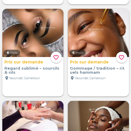
6
mois
6
mois
favorite_border
favorite_border
Prix sur demande
Prix sur demande
Regard sublimé – sourcils
Gommage / tradition – rit
& cils
uels hammam
location_on
location_on
Yaoundé, Cameroun
Yaoundé, Cameroun