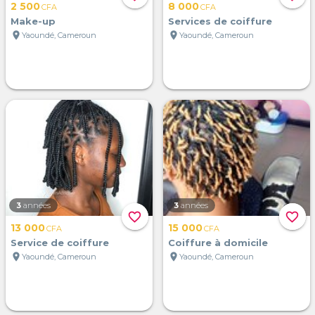
2 500
8 000
CFA
CFA
Make-up
Services de coiffure
location_on
location_on
Yaoundé, Cameroun
Yaoundé, Cameroun
3
années
3
années
favorite_border
favorite_border
13 000
15 000
CFA
CFA
Service de coiffure
Coiffure à domicile
location_on
location_on
Yaoundé, Cameroun
Yaoundé, Cameroun