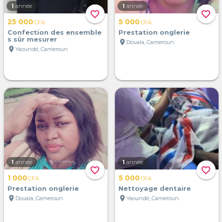
1
année
1
année
favorite_border
favorite_border
25 000
5 000
CFA
CFA
Confection des ensemble
Prestation onglerie
s sûr mesurer
location_on
Douala, Cameroun
location_on
Yaoundé, Cameroun
1
année
1
année
favorite_border
favorite_border
1 000
5 000
CFA
CFA
Prestation onglerie
Nettoyage dentaire
location_on
location_on
Douala, Cameroun
Yaoundé, Cameroun