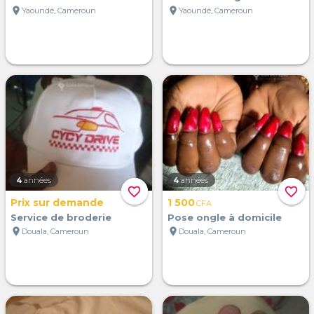
location_on
location_on
Yaoundé, Cameroun
Yaoundé, Cameroun
4
années
4
années
favorite_border
favorite_border
Prix sur demande
1 500
CFA
Service de broderie
Pose ongle à domicile
location_on
location_on
Douala, Cameroun
Douala, Cameroun