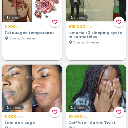
1
année
2
années
favorite_border
favorite_border
1 000
915 000
CFA
CFA
Tatouages temporaires
Ismarts s3 sleeping syste
m surmatelas
location_on
Douala, Cameroun
location_on
Douala, Cameroun
2
années
2
années
favorite_border
favorite_border
3 000
10 000
CFA
CFA
Soin de visage
Coiffure - Sprint Twist