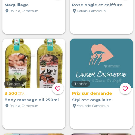
Maquillage
Pose ongle et coiffure
location_on
location_on
Douala, Cameroun
Douala, Cameroun
1
année
1
année
favorite_border
favorite_border
3 500
Prix sur demande
CFA
Body massage oil 250ml
Styliste ongulaire
location_on
location_on
Douala, Cameroun
Yaoundé, Cameroun