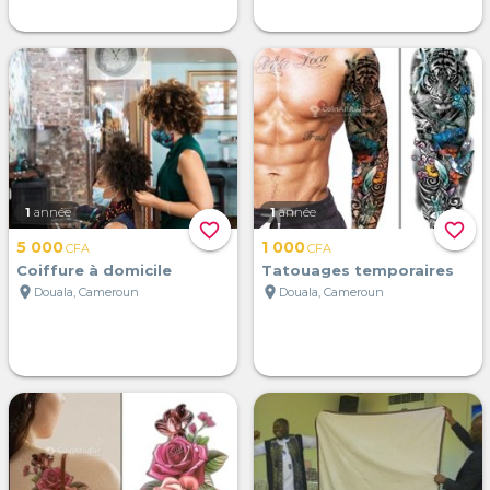
1
année
1
année
favorite_border
favorite_border
5 000
1 000
CFA
CFA
Coiffure à domicile
Tatouages temporaires
location_on
location_on
Douala, Cameroun
Douala, Cameroun