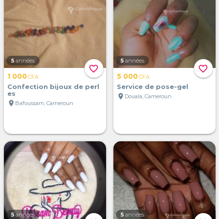
5
années
5
années
favorite_border
favorite_border
1 000
5 000
CFA
CFA
Confection bijoux de perl
Service de pose-gel
es
location_on
Douala, Cameroun
location_on
Bafoussam, Cameroun
5
années
5
années