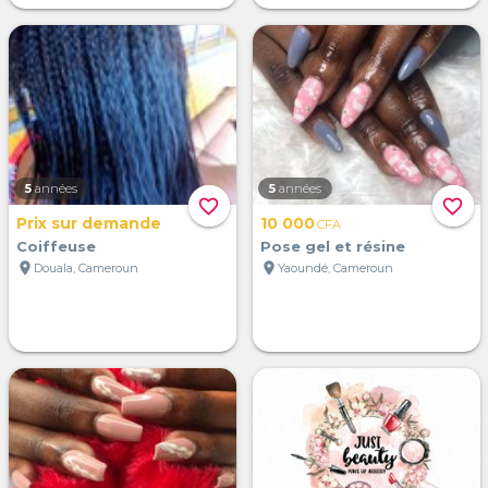
5
années
5
années
favorite_border
favorite_border
Prix sur demande
10 000
CFA
Coiffeuse
Pose gel et résine
location_on
location_on
Douala, Cameroun
Yaoundé, Cameroun