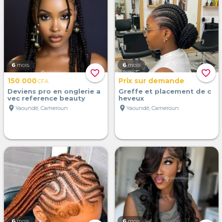
6
mois
6
mois
favorite_border
favorite_border
150 000
Prix sur demande
CFA
Deviens pro en onglerie a
Greffe et placement de c
vec reference beauty
heveux
location_on
location_on
Yaoundé, Cameroun
Yaoundé, Cameroun
6
mois
6
mois