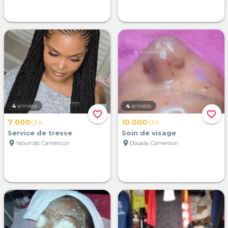
4
années
4
années
favorite_border
favorite_border
7 000
10 000
CFA
CFA
Service de tresse
Soin de visage
location_on
location_on
Yaoundé, Cameroun
Douala, Cameroun