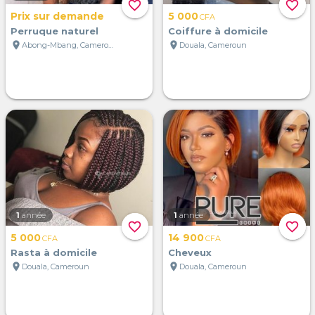
favorite_border
favorite_border
Prix sur demande
5 000
CFA
Perruque naturel
Coiffure à domicile
location_on
location_on
Abong-Mbang, Cameroun
Douala, Cameroun
1
année
1
année
favorite_border
favorite_border
5 000
14 900
CFA
CFA
Rasta à domicile
Cheveux
location_on
location_on
Douala, Cameroun
Douala, Cameroun