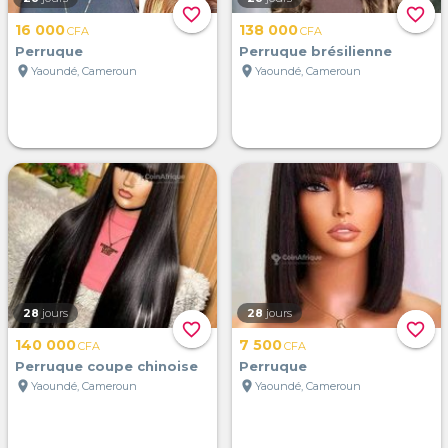
favorite_border
favorite_border
16 000
138 000
CFA
CFA
Perruque
Perruque brésilienne
location_on
location_on
Yaoundé, Cameroun
Yaoundé, Cameroun
28
jours
28
jours
favorite_border
favorite_border
140 000
7 500
CFA
CFA
Perruque coupe chinoise
Perruque
location_on
location_on
Yaoundé, Cameroun
Yaoundé, Cameroun