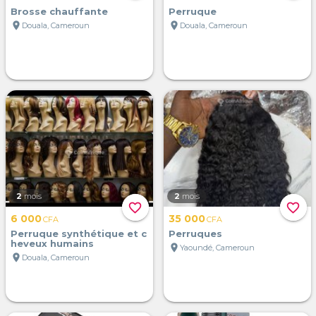
Brosse chauffante
Perruque
location_on
location_on
Douala, Cameroun
Douala, Cameroun
2
mois
2
mois
favorite_border
favorite_border
6 000
35 000
CFA
CFA
Perruque synthétique et c
Perruques
heveux humains
location_on
Yaoundé, Cameroun
location_on
Douala, Cameroun