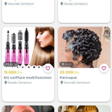
location_on
location_on
Yaoundé, Cameroun
Douala, Cameroun
10
mois
11
mois
favorite_border
favorite_border
15 000
20 000
CFA
CFA
Kit coiffure multifonction
Perruque
location_on
location_on
Douala, Cameroun
Yaoundé, Cameroun