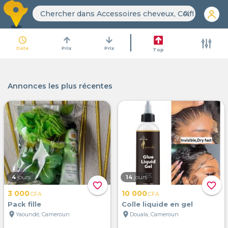
search
access_time
arrow_upward
arrow_downward
Date
Prix
Prix
Top
Annonces les plus récentes
4
jours
14
jours
favorite_border
favorite_border
3 000
10 000
CFA
CFA
Pack fille
Colle liquide en gel
location_on
location_on
Yaoundé, Cameroun
Douala, Cameroun