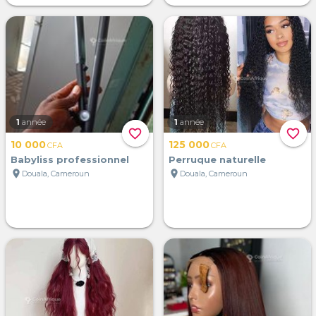
1
année
1
année
favorite_border
favorite_border
10 000
125 000
CFA
CFA
Babyliss professionnel
Perruque naturelle
location_on
location_on
Douala, Cameroun
Douala, Cameroun