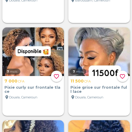
location_on
location_on
Douala, Cameroun
Bafoussam, Cameroun
7
mois
7
mois
favorite_border
favorite_border
7 000
11 500
CFA
CFA
Pixie curly sur frontale tla
Pixie grise sur frontale ful
ce
l lace
location_on
location_on
Douala, Cameroun
Douala, Cameroun