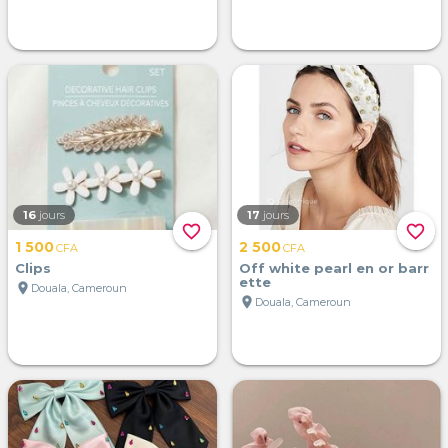
16
jours
17
jours
favorite_border
favorite_border
1 500
2 500
CFA
CFA
Clips
Off white pearl en or barr
ette
location_on
Douala, Cameroun
location_on
Douala, Cameroun