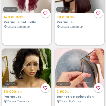
1
année
1
année
favorite_border
favorite_border
140 000
50 000
CFA
CFA
Perruque naturelle
Perruque
location_on
location_on
Douala, Cameroun
Douala, Cameroun
1
année
1
année
favorite_border
favorite_border
30 000
2 600
CFA
CFA
Perruques
Bonnet de coloration
location_on
location_on
Douala, Cameroun
Yaoundé, Cameroun