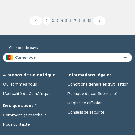
chevron_left
chevron_right
1
2
3
4
5
6
7
8
9
10
Changer de pays
A propos de CoinAfrique
Informations légales
Qui sommes nous ?
Conditions générales d’utilisation
L'actualité de CoinAfrique
Politique de confidentialité
Règles de diffusion
Des questions ?
Conseils de sécurité
Comment ça marche ?
Nous contacter