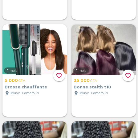
1
mois
1
mois
favorite_border
favorite_border
5 000
25 000
CFA
CFA
Brosse chauffante
Bonne staith t10
location_on
location_on
Douala, Cameroun
Douala, Cameroun