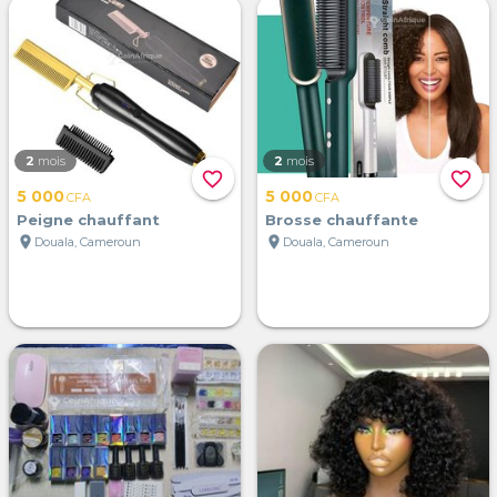
2
mois
2
mois
favorite_border
favorite_border
5 000
5 000
CFA
CFA
Peigne chauffant
Brosse chauffante
location_on
location_on
Douala, Cameroun
Douala, Cameroun