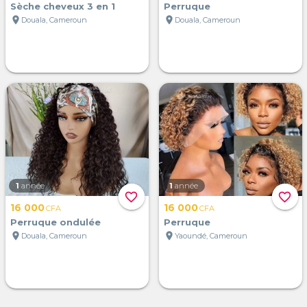
Sèche cheveux 3 en 1
Perruque
location_on
location_on
Douala, Cameroun
Douala, Cameroun
1
année
1
année
favorite_border
favorite_border
16 000
16 000
CFA
CFA
Perruque ondulée
Perruque
location_on
location_on
Douala, Cameroun
Yaoundé, Cameroun