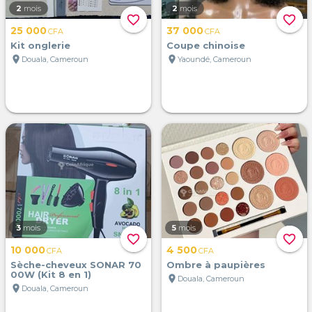
2
mois
2
mois
favorite_border
favorite_border
25 000
37 000
CFA
CFA
Kit onglerie
Coupe chinoise
location_on
location_on
Douala, Cameroun
Yaoundé, Cameroun
3
mois
5
mois
favorite_border
favorite_border
10 000
4 500
CFA
CFA
Sèche-cheveux SONAR 70
Ombre à paupières
00W (Kit 8 en 1)
location_on
Douala, Cameroun
location_on
Douala, Cameroun