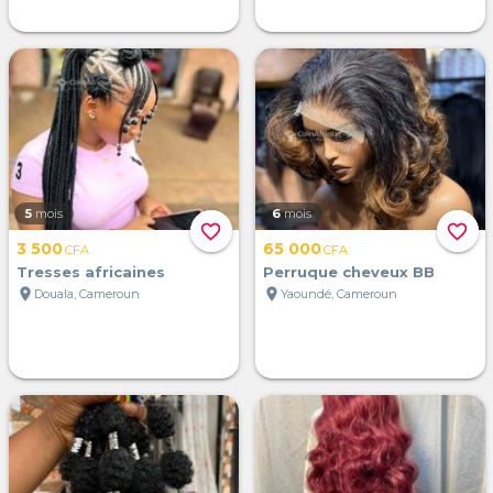
5
mois
6
mois
favorite_border
favorite_border
3 500
65 000
CFA
CFA
Tresses africaines
Perruque cheveux BB
location_on
location_on
Douala, Cameroun
Yaoundé, Cameroun