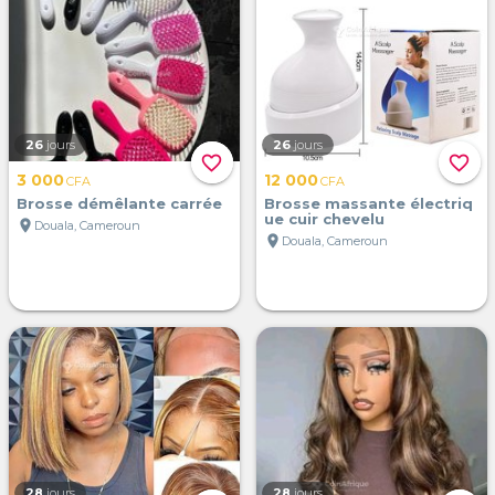
26
jours
26
jours
favorite_border
favorite_border
3 000
12 000
CFA
CFA
Brosse démêlante carrée
Brosse massante électriq
ue cuir chevelu
location_on
Douala, Cameroun
location_on
Douala, Cameroun
28
jours
28
jours