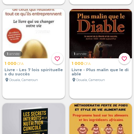
1
année
1
année
favorite_border
favorite_border
1 000
1 000
CFA
CFA
Livre - Les 7 lois spirituelle
Livre - Plus malin que le di
s du succès
able
location_on
location_on
Douala, Cameroun
Douala, Cameroun