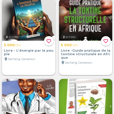
2
années
2
années
favorite_border
favorite_border
5 000
5 000
CFA
CFA
Livre - L'énergie par le peu
Livre -Guide pratique de la
ple
tontine structurale en Afri
que
location_on
Dschang, Cameroun
location_on
Dschang, Cameroun