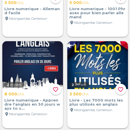
3 500
5 000
CFA
CFA
Livre numerique - Alleman
Livre numerique - 1001 Phr
d facile
ases pour bien parler alle
mand
location_on
Nkongsamba, Cameroun
location_on
Nkongsamba, Cameroun
2
années
2
années
favorite_border
favorite_border
8 000
3 500
CFA
CFA
Livre numerique - Appren
Livre - Les 7000 mots les
dre l'anglais en 30 jours w
plus utilisés en anglais
ays to s...
location_on
Nkongsamba, Cameroun
location_on
Nkongsamba, Cameroun