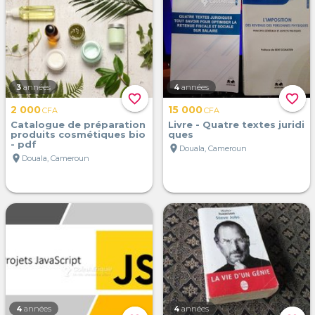
3
années
4
années
favorite_border
favorite_border
2 000
15 000
CFA
CFA
Catalogue de préparation
Livre - Quatre textes juridi
produits cosmétiques bio
ques
- pdf
location_on
Douala, Cameroun
location_on
Douala, Cameroun
4
années
4
années