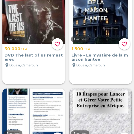
1
année
1
année
favorite_border
favorite_border
30 000
1 500
CFA
CFA
DVD The last of us remast
Livre - Le mystère de la m
ered
aison hantée
location_on
location_on
Douala, Cameroun
Douala, Cameroun
1
année
1
année