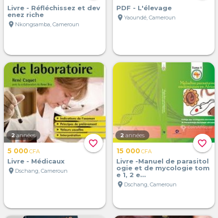
Livre - Réfléchissez et dev
PDF - L'élevage
enez riche
location_on
Yaoundé, Cameroun
location_on
Nkongsamba, Cameroun
2
années
2
années
favorite_border
favorite_border
5 000
15 000
CFA
CFA
Livre - Médicaux
Livre -Manuel de parasitol
ogie et de mycologie tom
location_on
Dschang, Cameroun
e 1, 2 e...
location_on
Dschang, Cameroun