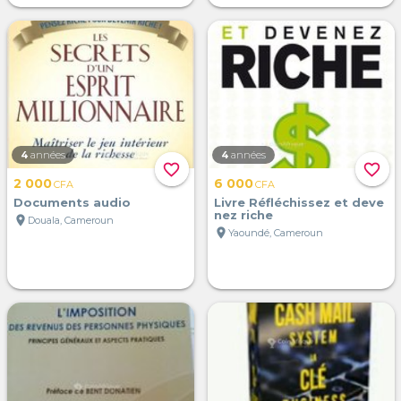
4
années
4
années
favorite_border
favorite_border
2 000
6 000
CFA
CFA
Documents audio
Livre Réfléchissez et deve
nez riche
location_on
Douala, Cameroun
location_on
Yaoundé, Cameroun