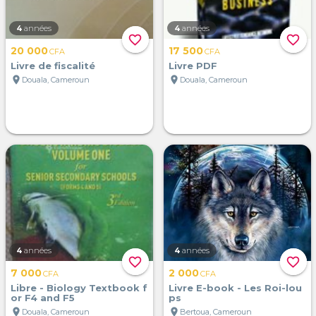
4
années
4
années
favorite_border
favorite_border
20 000
17 500
CFA
CFA
Livre de fiscalité
Livre PDF
location_on
location_on
Douala, Cameroun
Douala, Cameroun
4
années
4
années
favorite_border
favorite_border
7 000
2 000
CFA
CFA
Libre - Biology Textbook f
Livre E-book - Les Roi-lou
or F4 and F5
ps
location_on
location_on
Douala, Cameroun
Bertoua, Cameroun