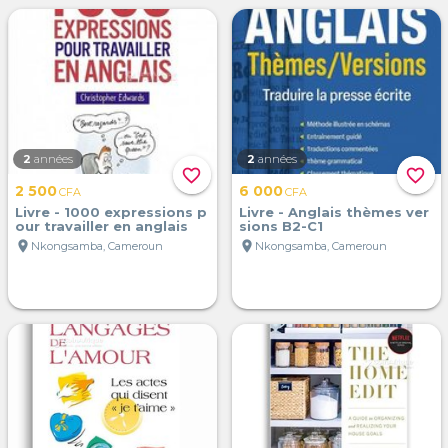
2
années
2
années
favorite_border
favorite_border
2 500
6 000
CFA
CFA
Livre - 1000 expressions p
Livre - Anglais thèmes ver
our travailler en anglais
sions B2-C1
location_on
location_on
Nkongsamba, Cameroun
Nkongsamba, Cameroun