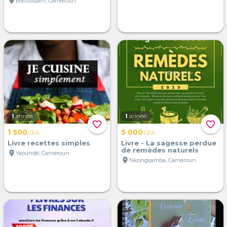
location_on
Bafoussam, Cameroun
1
année
1
année
favorite_border
favorite_border
1 500
5 000
CFA
CFA
Livre recettes simples
Livre - La sagesse perdue
de remèdes naturels
location_on
Yaoundé, Cameroun
location_on
Nkongsamba, Cameroun