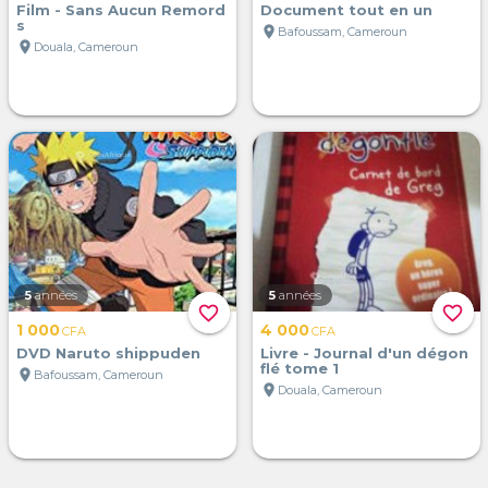
Film - Sans Aucun Remord
Document tout en un
s
location_on
Bafoussam, Cameroun
location_on
Douala, Cameroun
5
années
5
années
favorite_border
favorite_border
1 000
4 000
CFA
CFA
DVD Naruto shippuden
Livre - Journal d'un dégon
flé tome 1
location_on
Bafoussam, Cameroun
location_on
Douala, Cameroun