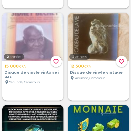
2
années
2
années
favorite_border
favorite_border
15 000
12 500
CFA
CFA
Disque de vinyle vintage j
Disque de vinyle vintage
azz
location_on
Yaoundé, Cameroun
location_on
Yaoundé, Cameroun