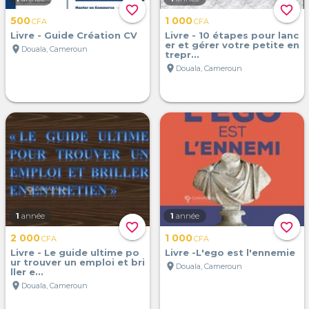
favorite_border
favorite_border
500
1 000
CFA
CFA
Livre - Guide Création CV
Livre - 10 étapes pour lanc
er et gérer votre petite en
location_on
Douala, Cameroun
trepr...
location_on
Douala, Cameroun
1
année
1
année
favorite_border
favorite_border
2 000
1 000
CFA
CFA
Livre - Le guide ultime po
Livre -L'ego est l'ennemie
ur trouver un emploi et bri
location_on
Douala, Cameroun
ller e...
location_on
Douala, Cameroun