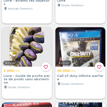
Livre - atteins tes objectif
Livre
s
location_on
Douala, Cameroun
location_on
Yaoundé, Cameroun
1
année
1
année
favorite_border
favorite_border
2 000
20 000
CFA
CFA
Livre - Guide de poche per
Call of duty infinite warfar
te de poids sans abstenti
e
on
location_on
Douala, Cameroun
location_on
Douala, Cameroun