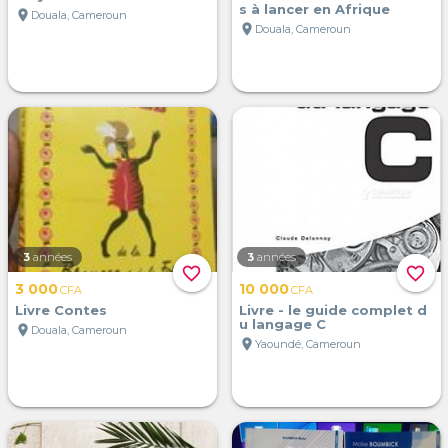
s à lancer en Afrique
location_on
Douala, Cameroun
location_on
Douala, Cameroun
3
années
3
années
favorite_border
favorite_border
3 000
10 000
CFA
CFA
Livre Contes
Livre - le guide complet d
u langage C
location_on
Douala, Cameroun
location_on
Yaoundé, Cameroun