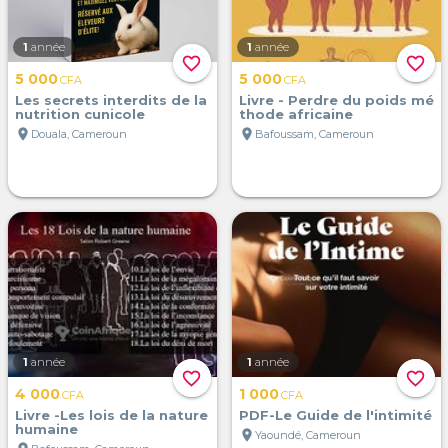
1
année
1
année
favorite_border
favorite_border
5 000
5 000
CFA
CFA
Les secrets interdits de la
Livre - Perdre du poids mé
nutrition cunicole
thode africaine
location_on
location_on
Douala, Cameroun
Bafoussam, Cameroun
1
année
1
année
favorite_border
favorite_border
4 000
1 000
CFA
CFA
Livre -Les lois de la nature
PDF-Le Guide de l'intimité
humaine
location_on
Yaoundé, Cameroun