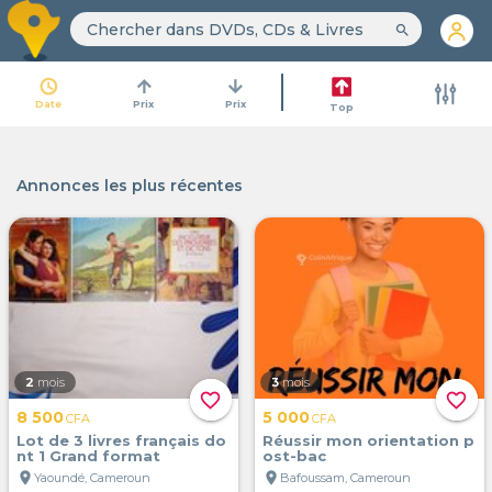
search
access_time
arrow_upward
arrow_downward
Date
Prix
Prix
Top
Annonces les plus récentes
2
mois
3
mois
favorite_border
favorite_border
8 500
5 000
CFA
CFA
Lot de 3 livres français do
Réussir mon orientation p
nt 1 Grand format
ost-bac
location_on
location_on
Yaoundé, Cameroun
Bafoussam, Cameroun