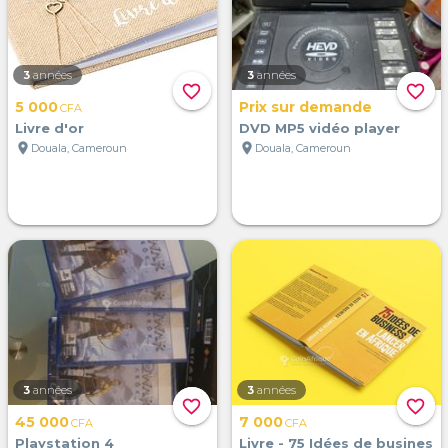
3
années
3
années
favorite_border
favorite_border
5 000
Prix sur demande
CFA
Livre d'or
DVD MP5 vidéo player
location_on
location_on
Douala, Cameroun
Douala, Cameroun
3
années
3
années
favorite_border
favorite_border
45 000
7 000
CFA
CFA
Playstation 4
Livre - 75 Idées de busines