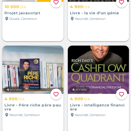
favorite_border
favorite_border
10 000
4 900
CFA
CFA
Projet javascript
Livre - la vie d'un génie
location_on
location_on
Douala, Cameroun
Yaoundé, Cameroun
4
années
4
années
favorite_border
favorite_border
4 900
4 900
CFA
CFA
Livre - Père riche père pau
Livre - intelligence financi
vre
ère
location_on
location_on
Yaoundé, Cameroun
Yaoundé, Cameroun