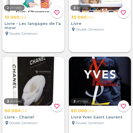
2
années
2
années
favorite_border
favorite_border
10 000
35 000
CFA
CFA
Livre - Les langages de l’a
Livre
mour
location_on
Douala, Cameroun
location_on
Douala, Cameroun
2
années
2
années
favorite_border
favorite_border
50 000
60 000
CFA
CFA
Livre - Chanel
Livre Yves Saint Laurent
location_on
location_on
Douala, Cameroun
Douala, Cameroun