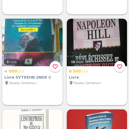
3
mois
10
mois
favorite_border
favorite_border
4 000
6 500
CFA
CFA
Livre SVTEEHB 2NDE C
Livre
location_on
location_on
Douala, Cameroun
Douala, Cameroun