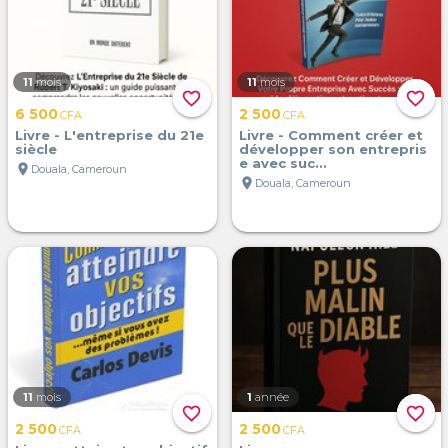
11
mois
11
mois
favorite_border
favorite_border
6 500
2 500
CFA
CFA
Livre - L'entreprise du 21e
Livre - Comment créer et
siècle
développer son entrepris
e avec suc...
location_on
Douala, Cameroun
location_on
Douala, Cameroun
11
mois
1
année
favorite_border
favorite_border
2 500
2 500
CFA
CFA