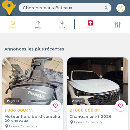
search
access_time
arrow_upward
arrow_downward
Date
Prix
Prix
Top
Annonces les plus récentes
19
jours
2
mois
favorite_border
favorite_border
1 000 000
21 000 000
CFA
CFA
Moteur hors bord yamaha
Changan uni-t 2026
20 chevaux
location_on
Douala, Cameroun
location_on
Douala, Cameroun