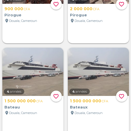
favorite_border
favorite_border
900 000
2 000 000
CFA
CFA
Pirogue
Pirogue
location_on
location_on
Douala, Cameroun
Douala, Cameroun
4
années
4
années
favorite_border
favorite_border
1 500 000 000
1 500 000 000
CFA
CFA
Bateau
Bateaux
location_on
location_on
Douala, Cameroun
Douala, Cameroun