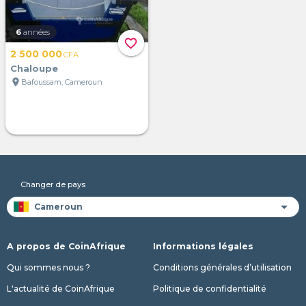
6
années
favorite_border
2 500 000
CFA
Chaloupe
location_on
Bafoussam, Cameroun
Changer de pays
A propos de CoinAfrique
Informations légales
Qui sommes nous ?
Conditions générales d’utilisation
L'actualité de CoinAfrique
Politique de confidentialité