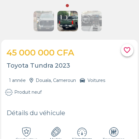
favorite_border
45 000 000 CFA
Toyota Tundra 2023
1 année
Douala, Cameroun
Voitures
Produit neuf
Détails du véhicule
Kilométrage