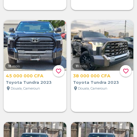
11
mois
11
mois
favorite_border
favorite_border
45 000 000 CFA
38 000 000 CFA
Toyota Tundra 2023
Toyota Tundra 2023
location_on
location_on
Douala, Cameroun
Douala, Cameroun