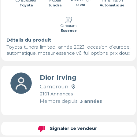
Transmission
Constructeur
Modèle
0 km
Automatique
Toyota
tundra
Carburant
Essence
Détails du produit
Toyota tundra limited. année 2023. occasion d’europe. 
automatique. moteur essence v6. full options. prix doux
Dior Irving
Cameroun
2101 Annonces
Membre depuis
3 années
thumb_down
Signaler ce vendeur