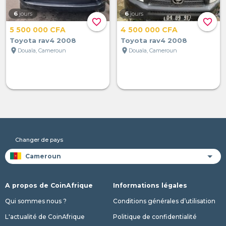
6
jours
6
jours
favorite_border
favorite_border
5 500 000 CFA
4 500 000 CFA
Toyota rav4 2008
Toyota rav4 2008
location_on
location_on
Douala, Cameroun
Douala, Cameroun
Changer de pays
A propos de CoinAfrique
Informations légales
Qui sommes nous ?
Conditions générales d’utilisation
L'actualité de CoinAfrique
Politique de confidentialité