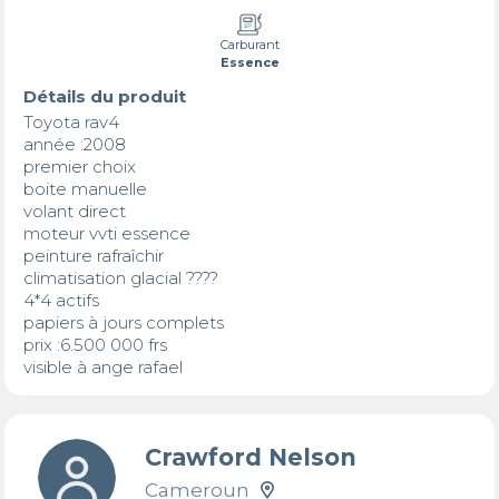
Carburant
Essence
Détails du produit
Toyota rav4 

année :2008

premier choix 

boite manuelle 

volant direct 

moteur vvti essence 

peinture rafraîchir 

climatisation glacial ???? 

4*4 actifs 

papiers à jours complets 

prix :6.500 000 frs

visible à ange rafael
Crawford Nelson
Cameroun