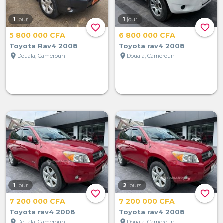
1
jour
1
jour
favorite_border
favorite_border
5 800 000 CFA
6 800 000 CFA
Toyota Rav4 2008
Toyota rav4 2008
location_on
location_on
Douala, Cameroun
Douala, Cameroun
1
jour
2
jours
favorite_border
favorite_border
7 200 000 CFA
7 200 000 CFA
Toyota rav4 2008
Toyota rav4 2008
location_on
location_on
Douala, Cameroun
Douala, Cameroun