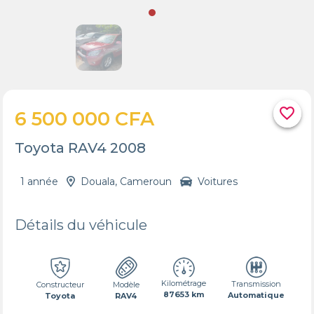
favorite_border
6 500 000 CFA
Toyota RAV4 2008
1 année
Douala, Cameroun
Voitures
Détails du véhicule
Kilométrage
Transmission
Constructeur
Modèle
87653 km
Automatique
Toyota
RAV4