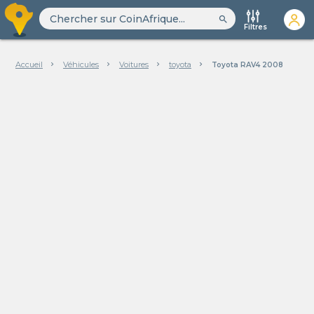
search
Filtres
Accueil
Véhicules
Voitures
toyota
Toyota RAV4 2008