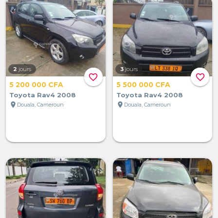
2
jours
3
jours
favorite_border
favorite_border
5 200 000 CFA
5 500 000 CFA
Toyota Rav4 2008
Toyota Rav4 2008
location_on
location_on
Douala, Cameroun
Douala, Cameroun