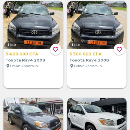
1
jour
1
jour
favorite_border
favorite_border
5 400 000 CFA
5 300 000 CFA
Toyota Rav4 2008
Toyota Rav4 2008
location_on
location_on
Douala, Cameroun
Douala, Cameroun