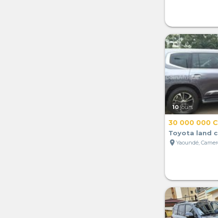
10
jours
30 000 000 
Toyota land c
location_on
Yaoundé, Came