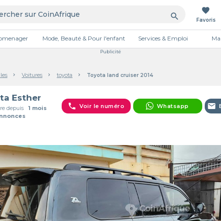
favorite
search
Favoris
tromenager
Mode, Beauté & Pour l'enfant
Services & Emploi
Mai
Publicité
les
Voitures
toyota
Toyota land cruiser 2014
ta Esther
phone
email
Voir le numéro
Whatsapp
e depuis
1 mois
Annonces