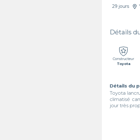
29 jours
Détails d
Constructeur
Toyota
Détails du 
Toyota lancr
climatisé ca
jour très prop