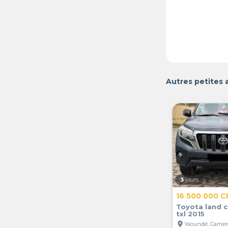
Autres petites
3
jours
16 500 000 C
Toyota land c
txl 2015
location_on
Yaoundé, Came