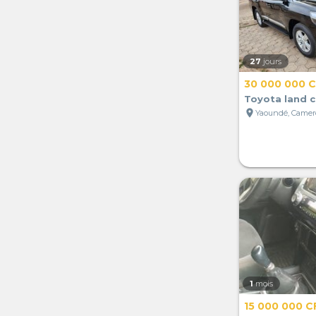
27
jours
30 000 000 
Toyota land c
location_on
Yaoundé, Came
1
mois
15 000 000 C