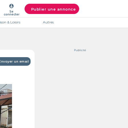
account_circle
Publier une annonce
Se
connecter
son & Loisirs
Autres
Publicité
Envoyer un email