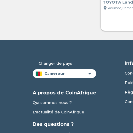
TOYOTA Land 
location_on
Yaoundé, Came
Inf
Changer de pays
Cond
Poli
Règl
A propos de CoinAfrique
Cons
Qui sommes nous ?
L'actualité de CoinAfrique
Des questions ?