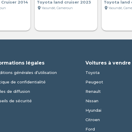
Cruiser 2014
Toyota land cruiser 2023
Toyota land 
location_on
location_on
roun
Yaoundé, Cameroun
Yaoundé, Cam
ormations légales
Voitures à vendre
itions générales d’utilisation
Toyota
tique de confidentialité
Peugeot
es de diffusion
Renault
eils de sécurité
Nissan
Hyundai
Citroen
Ford