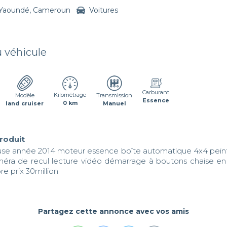
Yaoundé, Cameroun
Voitures
u véhicule
Carburant
Kilométrage
Transmission
Modèle
Essence
0 km
Manuel
land cruiser
produit
use année 2014 moteur essence boîte automatique 4x4 peintu
méra de recul lecture vidéo démarrage à boutons chaise en c
re prix 30million
Partagez cette annonce avec vos amis