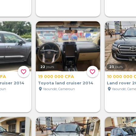
22
jours
23
jours
favorite_border
favorite_border
CFA
19 000 000 CFA
10 000 000 
ruiser 2014
Toyota land cruiser 2014
Land rover 2
location_on
location_on
roun
Yaoundé, Cameroun
Yaoundé, Cam