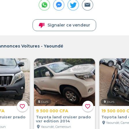
thumb_down
Signaler ce vendeur
 annonces Voitures - Yaoundé
5
jours
9
jours
favorite_border
favorite_border
FA
9 500 000 CFA
19 500 000 
ruiser prado
Toyota land cruiser prado
Toyota land 
vxr edition 2014
location_on
Yaoundé, Cam
location_on
roun
Yaoundé, Cameroun