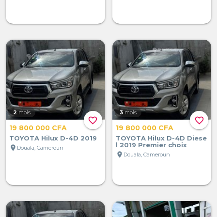
2
mois
3
mois
favorite_border
favorite_border
19 800 000 CFA
19 800 000 CFA
TOYOTA Hilux D-4D 2019
TOYOTA Hilux D-4D Diese
l 2019 Premier choix
location_on
Douala, Cameroun
location_on
Douala, Cameroun