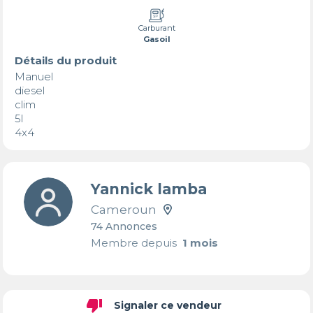
Carburant
Gasoil
Détails du produit
Manuel

diesel

clim

5l

4x4
Yannick lamba
Cameroun
74 Annonces
Membre depuis
1 mois
thumb_down
Signaler ce vendeur