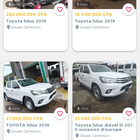
8
jours
1
mois
favorite_border
favorite_border
250 000 000 CFA
16 400 000 CFA
Toyota hilux 2019
Toyota hilux 2019
location_on
location_on
Douala, Cameroun
Douala, Cameroun
2
mois
2
mois
favorite_border
favorite_border
21 000 000 CFA
21 000 000 CFA
TOYOTA Hilux 2019
Toyota hilux diésel 5l 201
9 occasion d'europe
location_on
Douala, Cameroun
location_on
Douala, Cameroun