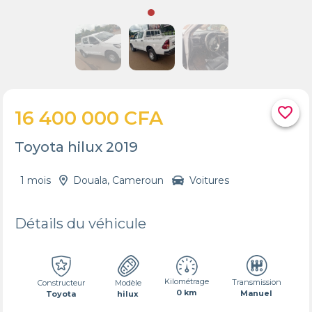
favorite_border
16 400 000 CFA
Toyota hilux 2019
1 mois
Douala, Cameroun
Voitures
Détails du véhicule
Kilométrage
Transmission
Constructeur
Modèle
0 km
Manuel
Toyota
hilux