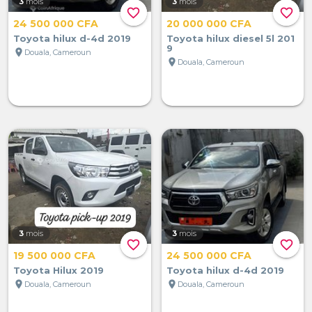
3
mois
3
mois
favorite_border
favorite_border
24 500 000 CFA
20 000 000 CFA
Toyota hilux d-4d 2019
Toyota hilux diesel 5l 201
9
location_on
Douala, Cameroun
location_on
Douala, Cameroun
3
mois
3
mois
favorite_border
favorite_border
19 500 000 CFA
24 500 000 CFA
Toyota Hilux 2019
Toyota hilux d-4d 2019
location_on
location_on
Douala, Cameroun
Douala, Cameroun