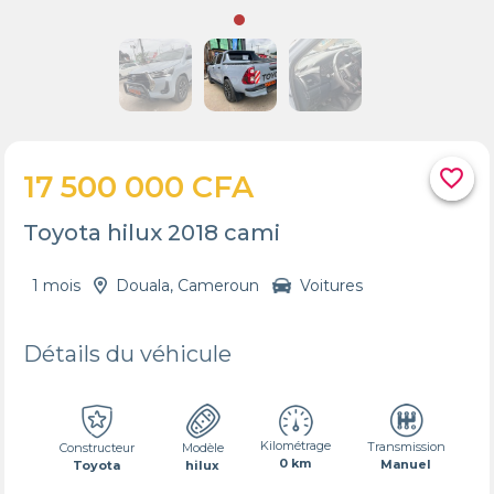
favorite_border
17 500 000 CFA
Toyota hilux 2018 cami
1 mois
Douala, Cameroun
Voitures
Détails du véhicule
Kilométrage
Transmission
Constructeur
Modèle
0 km
Manuel
Toyota
hilux