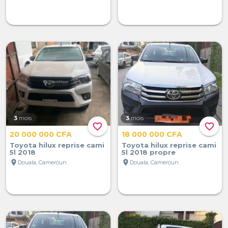
3
mois
3
mois
favorite_border
favorite_border
20 000 000 CFA
18 000 000 CFA
Toyota hilux reprise cami
Toyota hilux reprise cami
5l 2018
5l 2018 propre
location_on
location_on
Douala, Cameroun
Douala, Cameroun