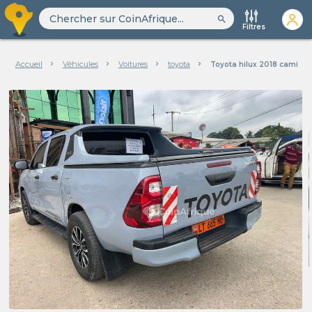
search
Filtres
Accueil
Véhicules
Voitures
toyota
Toyota hilux 2018 cami