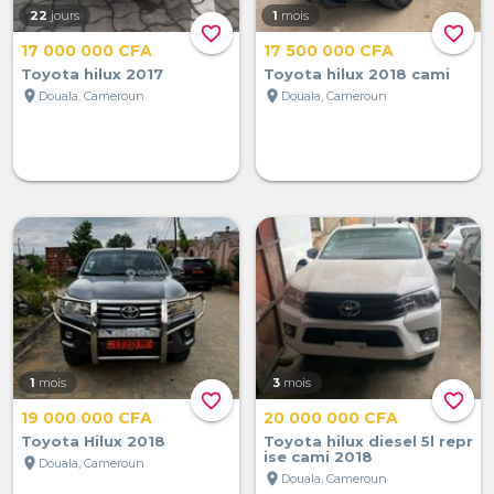
22
jours
1
mois
favorite_border
favorite_border
17 000 000 CFA
17 500 000 CFA
Toyota hilux 2017
Toyota hilux 2018 cami
location_on
location_on
Douala, Cameroun
Douala, Cameroun
1
mois
3
mois
favorite_border
favorite_border
19 000 000 CFA
20 000 000 CFA
Toyota Hilux 2018
Toyota hilux diesel 5l repr
ise cami 2018
location_on
Douala, Cameroun
location_on
Douala, Cameroun