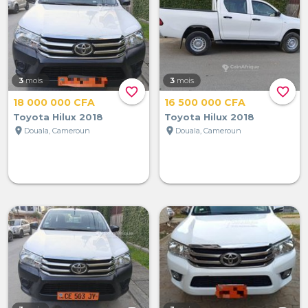
3
mois
3
mois
favorite_border
favorite_border
18 000 000 CFA
16 500 000 CFA
Toyota Hilux 2018
Toyota Hilux 2018
location_on
location_on
Douala, Cameroun
Douala, Cameroun