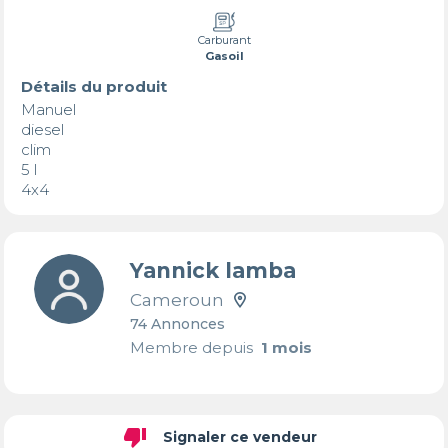
Carburant
Gasoil
Détails du produit
Manuel

diesel

clim

5 l

4x4
Yannick lamba
Cameroun
74 Annonces
Membre depuis
1 mois
thumb_down
Signaler ce vendeur