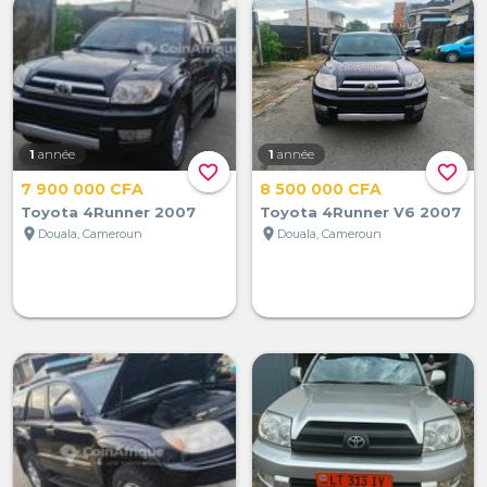
1
année
1
année
favorite_border
favorite_border
7 900 000 CFA
8 500 000 CFA
Toyota 4Runner 2007
Toyota 4Runner V6 2007
location_on
location_on
Douala, Cameroun
Douala, Cameroun