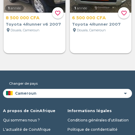
1
année
1
année
favorite_border
favorite_border
8 500 000 CFA
6 500 000 CFA
Toyota 4Runner v6 2007
Toyota 4Runner 2007
location_on
location_on
Douala, Cameroun
Douala, Cameroun
Changer de pays
A propos de CoinAfrique
Informations légales
Qui sommes nous ?
Conditions générales d’utilisation
L'actualité de CoinAfrique
Politique de confidentialité