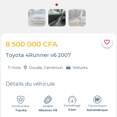
favorite_border
8 500 000 CFA
Toyota 4Runner v6 2007
11 mois
Douala, Cameroun
Voitures
Détails du véhicule
Kilométrage
Transmission
Constructeur
Modèle
0 km
Automatique
Toyota
4Runner V6