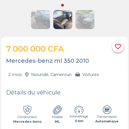
favorite_border
7 000 000 CFA
Mercedes-benz ml 350 2010
2 mois
Yaoundé, Cameroun
Voitures
Détails du véhicule
Kilométrage
Transmission
Constructeur
Modèle
0 km
Automatique
Mercedes-benz
ML