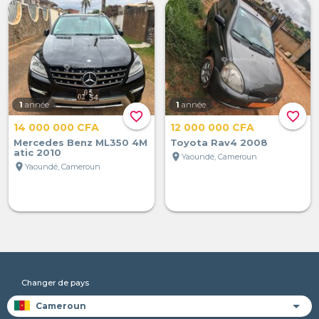
1
année
1
année
favorite_border
favorite_border
14 000 000 CFA
12 000 000 CFA
Mercedes Benz ML350 4M
Toyota Rav4 2008
atic 2010
location_on
Yaoundé, Cameroun
location_on
Yaoundé, Cameroun
Changer de pays