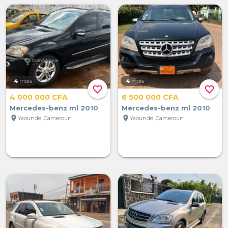
4
mois
4
mois
favorite_border
favorite_border
4 000 000 CFA
6 500 000 CFA
Mercedes-benz ml 2010
Mercedes-benz ml 2010
location_on
location_on
Yaoundé, Cameroun
Yaoundé, Cameroun