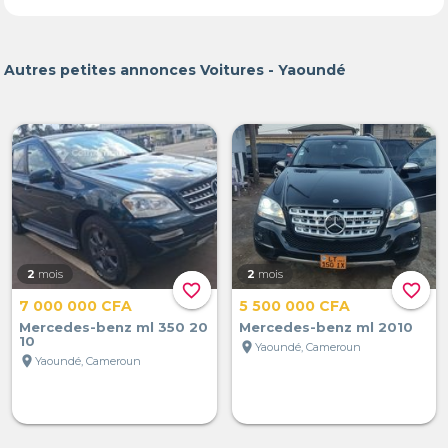
Autres petites annonces Voitures - Yaoundé
2
mois
2
mois
favorite_border
favorite_border
7 000 000 CFA
5 500 000 CFA
Mercedes-benz ml 350 20
Mercedes-benz ml 2010
10
location_on
Yaoundé, Cameroun
location_on
Yaoundé, Cameroun