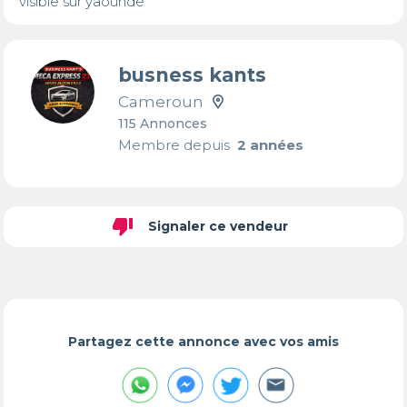
visible sur yaounde
busness kants
Cameroun
115 Annonces
Membre depuis
2 années
thumb_down
Signaler ce vendeur
Partagez cette annonce avec vos amis