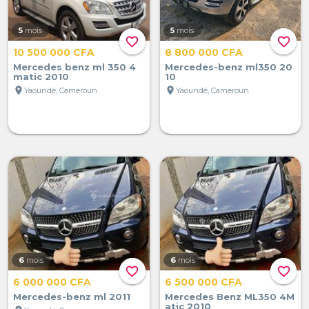
5
mois
5
mois
favorite_border
favorite_border
10 500 000 CFA
8 800 000 CFA
Mercedes benz ml 350 4
Mercedes-benz ml350 20
matic 2010
10
location_on
location_on
Yaoundé, Cameroun
Yaoundé, Cameroun
6
mois
6
mois
favorite_border
favorite_border
6 000 000 CFA
6 500 000 CFA
Mercedes-benz ml 2011
Mercedes Benz ML350 4M
atic 2010