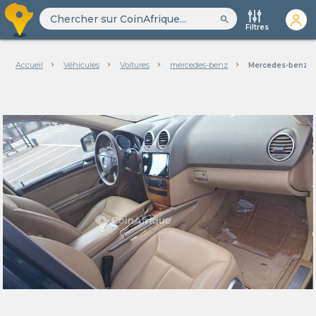
search
Filtres
Accueil
Véhicules
Voitures
mercedes-benz
Mercedes-benz m