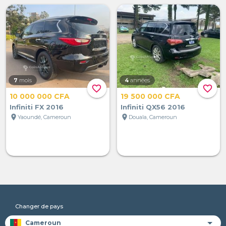
7
mois
4
années
favorite_border
favorite_border
10 000 000 CFA
19 500 000 CFA
Infiniti FX 2016
Infiniti QX56 2016
location_on
location_on
Yaoundé, Cameroun
Douala, Cameroun
Changer de pays