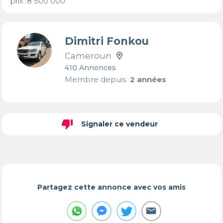
prix :8 500 000
Dimitri Fonkou
Cameroun
410 Annonces
Membre depuis
2 années
thumb_down
Signaler ce vendeur
Partagez cette annonce avec vos amis