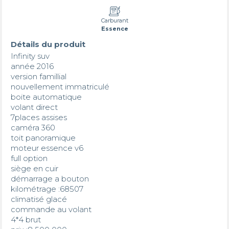
Carburant
Essence
Détails du produit
Infinity suv

année 2016

version famillial

nouvellement immatriculé 

boite automatique 

volant direct 

7places assises 

caméra 360

toit panoramique 

moteur essence v6

full option 

siège en cuir

démarrage a bouton 

kilométrage :68507

climatisé glacé 

commande au volant 

4*4 brut
