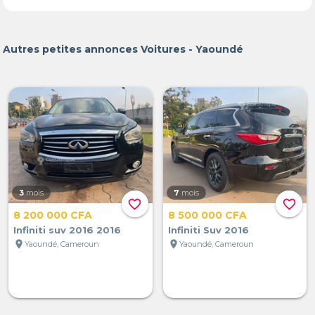
Autres petites annonces Voitures - Yaoundé
3
mois
7
mois
favorite_border
favorite_border
8 200 000 CFA
8 500 000 CFA
Infiniti suv 2016 2016
Infiniti Suv 2016
location_on
location_on
Yaoundé, Cameroun
Yaoundé, Cameroun