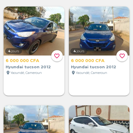
4
jours
4
jours
favorite_border
favorite_border
6 000 000 CFA
6 000 000 CFA
Hyundai tucson 2012
Hyundai tucson 2012
location_on
location_on
Yaoundé, Cameroun
Yaoundé, Cameroun