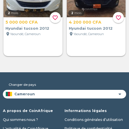
2
mois
2
mois
favorite_border
favorite_border
5 000 000 CFA
4 200 000 CFA
Hyundai tucson 2012
Hyundai tucson 2012
location_on
location_on
Yaoundé, Cameroun
Yaoundé, Cameroun
Changer de pays
A propos de CoinAfrique
Informations légales
Qui sommes nous ?
Conditions générales d’utilisation
L'actualité de CoinAfrique
Politique de confidentialité