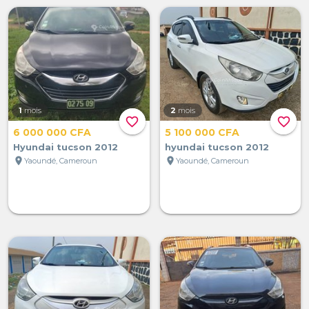
1
mois
2
mois
favorite_border
favorite_border
6 000 000 CFA
5 100 000 CFA
Hyundai tucson 2012
hyundai tucson 2012
location_on
location_on
Yaoundé, Cameroun
Yaoundé, Cameroun