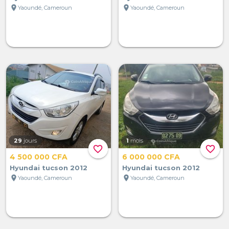
location_on
location_on
Yaoundé, Cameroun
Yaoundé, Cameroun
29
jours
1
mois
favorite_border
favorite_border
4 500 000 CFA
6 000 000 CFA
Hyundai tucson 2012
Hyundai tucson 2012
location_on
location_on
Yaoundé, Cameroun
Yaoundé, Cameroun