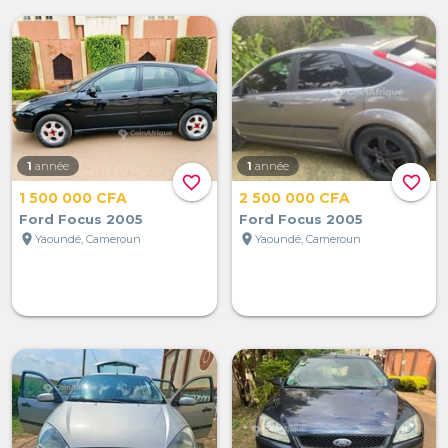
1
année
1
année
favorite_border
favorite_border
1 500 000 CFA
2 500 000 CFA
Ford Focus 2005
Ford Focus 2005
location_on
location_on
Yaoundé, Cameroun
Yaoundé, Cameroun