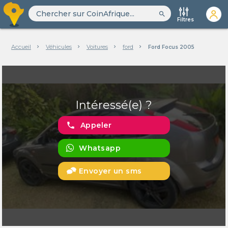
search
Filtres
Accueil
Véhicules
Voitures
ford
Ford Focus 2005
Intéressé(e) ?
phone
Appeler
Whatsapp
Envoyer un sms