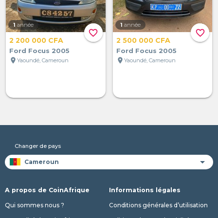
1
année
1
année
favorite_border
favorite_border
2 200 000 CFA
2 500 000 CFA
Ford Focus 2005
Ford Focus 2005
location_on
location_on
Yaoundé, Cameroun
Yaoundé, Cameroun
Changer de pays
A propos de CoinAfrique
Informations légales
Qui sommes nous ?
Conditions générales d’utilisation