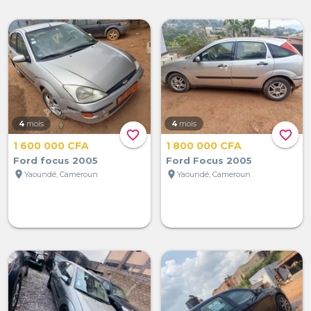
4
mois
4
mois
favorite_border
favorite_border
1 600 000 CFA
1 800 000 CFA
Ford focus 2005
Ford Focus 2005
location_on
location_on
Yaoundé, Cameroun
Yaoundé, Cameroun