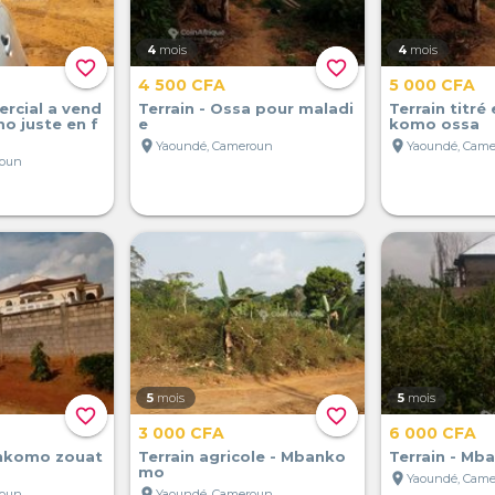
4
mois
4
mois
favorite_border
favorite_border
4 500 CFA
5 000 CFA
rcial a vend
Terrain - Ossa pour maladi
Terrain titré
o juste en f
e
komo ossa
location_on
location_on
Yaoundé, Cameroun
Yaoundé, Cam
roun
5
mois
5
mois
favorite_border
favorite_border
3 000 CFA
6 000 CFA
ankomo zouat
Terrain agricole - Mbanko
Terrain - M
mo
location_on
Yaoundé, Cam
location_on
roun
Yaoundé, Cameroun