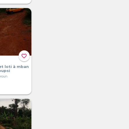
favorite_border
 et loti à mban
oupsi
eroun