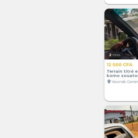
2
mois
12 000 CFA
Terrain titré 
komo zouato
location_on
Yaoundé, Came