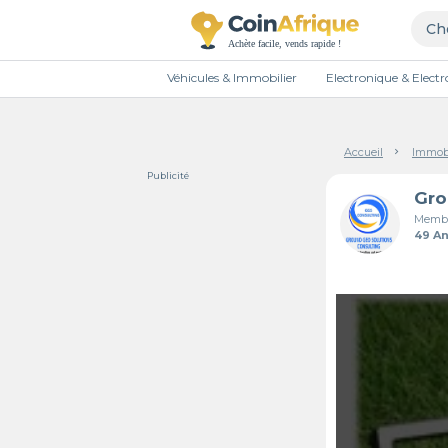
Véhicules & Immobilier
Electronique & Elec
Accueil
Immobi
Publicité
Membr
49 A