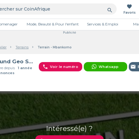
favorite
search
Favoris
tromenager
Mode, Beauté & Pour l'enfant
Services & Emploi
Mai
Publicité
lier
Terrains
Terrain - Mbankomo
Ground Geo Solution consulting
phone
email
Voir le numéro
Whatsapp
e depuis
1 année
nnonces
Intéressé(e) ?