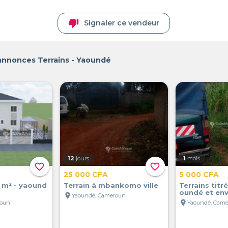
thumb_down
Signaler ce vendeur
annonces Terrains - Yaoundé
12
jours
1
mois
favorite_border
favorite_border
25 000 CFA
5 000 CFA
 m² - yaound
Terrain à mbankomo ville
Terrains titré
oundé et env
location_on
Yaoundé, Cameroun
location_on
roun
Yaoundé, Cam