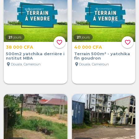
21
jours
21
jours
favorite_border
favorite_border
38 000 CFA
40 000 CFA
500m2 yatchika derrière i
Terrain 500m² - yatchika
nstitut MBA
fin goudron
location_on
location_on
Douala, Cameroun
Douala, Cameroun