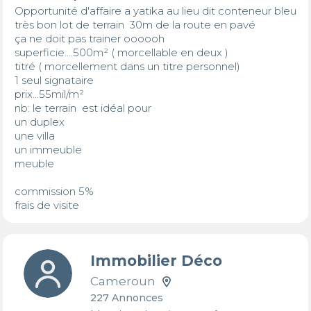
Opportunité d'affaire a yatika au lieu dit conteneur bleu 

très bon lot de terrain  30m de la route en pavé 

ça ne doit pas trainer oooooh 

superficie....500m² ( morcellable en deux )

titré ( morcellement dans un titre personnel)

1 seul signataire 

prix...55mil/m²

nb: le terrain  est idéal pour 

un duplex 

une villa 

un immeuble 

meuble 

commission 5%

frais de visite
Immobilier Déco
Cameroun
227 Annonces