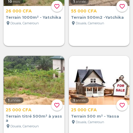
10
mois
1
année
favorite_border
favorite_border
26 000 CFA
55 000 CFA
Terrain 1000m² - Yatchika
Terrain 500m2 -Yatchika
location_on
location_on
Douala, Cameroun
Douala, Cameroun
1
année
1
année
favorite_border
favorite_border
25 000 CFA
25 000 CFA
Terrain titré 500m² à yass
Terrain 500 m² - Yassa
a
location_on
Douala, Cameroun
location_on
Douala, Cameroun