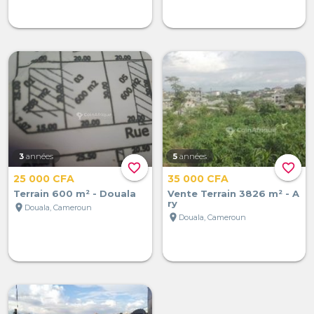
3
années
5
années
favorite_border
favorite_border
25 000 CFA
35 000 CFA
Terrain 600 m² - Douala
Vente Terrain 3826 m² - A
ry
location_on
Douala, Cameroun
location_on
Douala, Cameroun