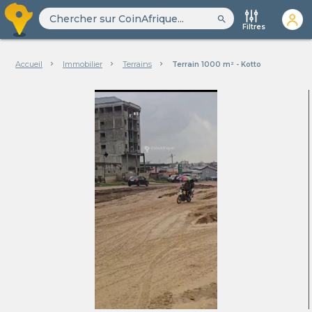
search
Filtres
Accueil
Immobilier
Terrains
Terrain 1000 m² - Kotto