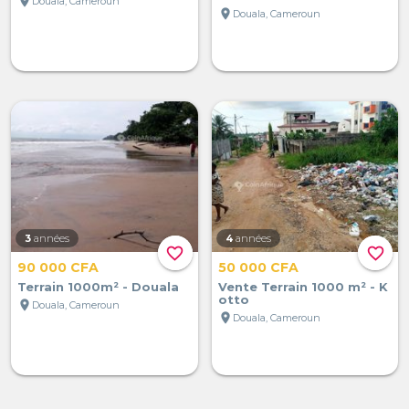
location_on
Douala, Cameroun
location_on
Douala, Cameroun
3
années
4
années
favorite_border
favorite_border
90 000 CFA
50 000 CFA
Terrain 1000m² - Douala
Vente Terrain 1000 m² - K
otto
location_on
Douala, Cameroun
location_on
Douala, Cameroun