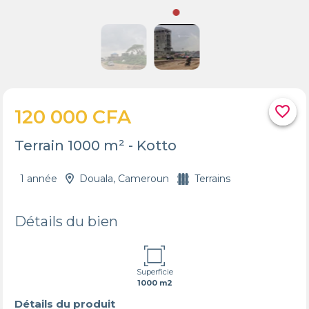
favorite_border
120 000 CFA
Terrain 1000 m² - Kotto
1 année
Douala, Cameroun
Terrains
Détails du bien
Superficie
1000 m2
Détails du produit