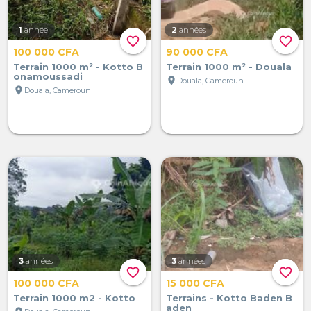
1
année
2
années
favorite_border
favorite_border
100 000 CFA
90 000 CFA
Terrain 1000 m² - Kotto B
Terrain 1000 m² - Douala
onamoussadi
location_on
Douala, Cameroun
location_on
Douala, Cameroun
3
années
3
années
favorite_border
favorite_border
100 000 CFA
15 000 CFA
Terrain 1000 m2 - Kotto
Terrains - Kotto Baden B
aden