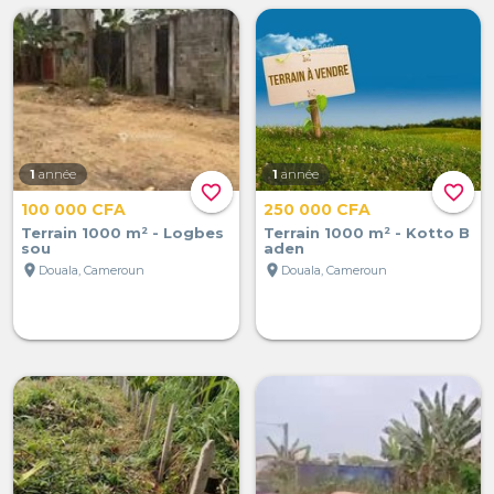
1
année
1
année
favorite_border
favorite_border
100 000 CFA
250 000 CFA
Terrain 1000 m² - Logbes
Terrain 1000 m² - Kotto B
sou
aden
location_on
location_on
Douala, Cameroun
Douala, Cameroun