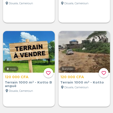
location_on
location_on
Douala, Cameroun
Douala, Cameroun
8
mois
1
année
favorite_border
favorite_border
120 000 CFA
120 000 CFA
Terrain 1000 m² - Kotto B
Terrain 1000 m² - Kotto
anguè
location_on
Douala, Cameroun
location_on
Douala, Cameroun