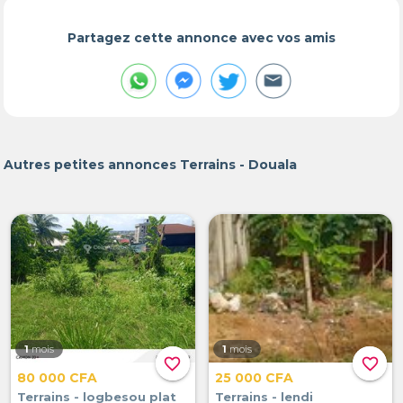
Partagez cette annonce avec vos amis
Autres petites annonces Terrains - Douala
1
mois
1
mois
favorite_border
favorite_border
80 000 CFA
25 000 CFA
Terrains - logbesou plat
Terrains - lendi