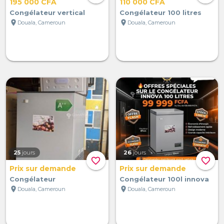
195 000 CFA
110 000 CFA
Congélateur vertical
Congélateur 100 litres
location_on
location_on
Douala, Cameroun
Douala, Cameroun
25
jours
26
jours
favorite_border
favorite_border
Prix sur demande
Prix sur demande
Congélateur
Congélateur 100l innova
location_on
location_on
Douala, Cameroun
Douala, Cameroun