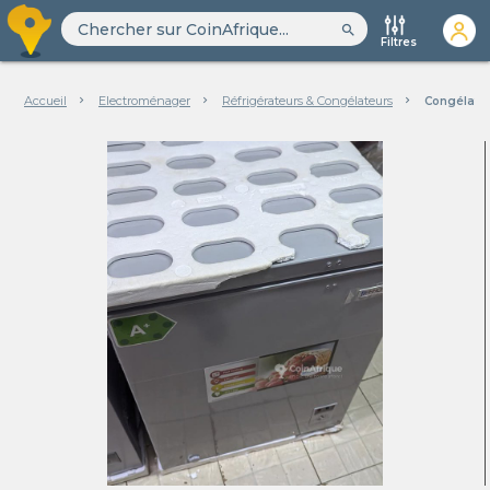
search
Filtres
Accueil
Electroménager
Réfrigérateurs & Congélateurs
Congélate