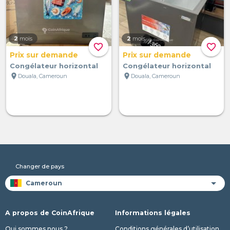
2
mois
2
mois
favorite_border
favorite_border
Prix sur demande
Prix sur demande
Congélateur horizontal
Congélateur horizontal
location_on
location_on
Douala, Cameroun
Douala, Cameroun
Changer de pays
A propos de CoinAfrique
Informations légales
Qui sommes nous ?
Conditions générales d’utilisation