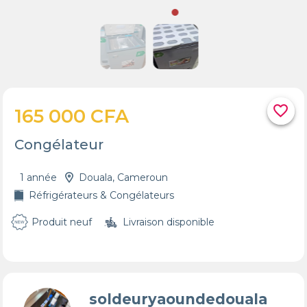
favorite_border
165 000 CFA
Congélateur
1 année
Douala, Cameroun
Réfrigérateurs & Congélateurs
Produit neuf
Livraison disponible
soldeuryaoundedouala