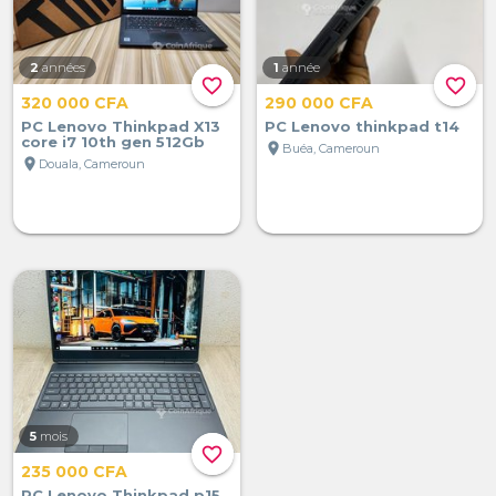
2
années
1
année
favorite_border
favorite_border
320 000 CFA
290 000 CFA
PC Lenovo Thinkpad X13
PC Lenovo thinkpad t14
core i7 10th gen 512Gb
location_on
Buéa, Cameroun
location_on
Douala, Cameroun
5
mois
favorite_border
235 000 CFA
PC Lenovo Thinkpad p15