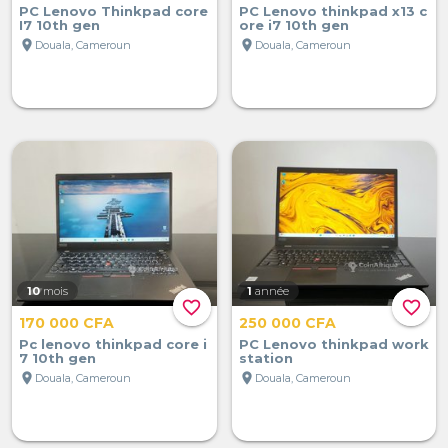
PC Lenovo Thinkpad core
PC Lenovo thinkpad x13 c
I7 10th gen
ore i7 10th gen
location_on
location_on
Douala, Cameroun
Douala, Cameroun
10
mois
1
année
favorite_border
favorite_border
170 000 CFA
250 000 CFA
Pc lenovo thinkpad core i
PC Lenovo thinkpad work
7 10th gen
station
location_on
location_on
Douala, Cameroun
Douala, Cameroun