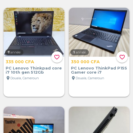
1
année
1
année
favorite_border
favorite_border
335 000 CFA
350 000 CFA
PC Lenovo Thinkpad core
PC Lenovo ThinkPad P15S
i7 10th gen 512Gb
Gamer core i7
location_on
location_on
Douala, Cameroun
Douala, Cameroun