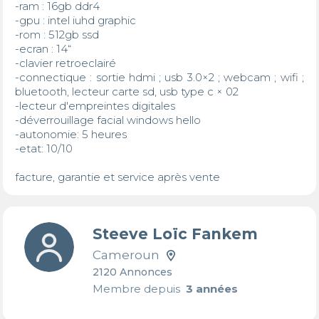
-ram : 16gb ddr4

-gpu : intel iuhd graphic

-rom : 512gb ssd

-ecran : 14“

-clavier retroeclairé 

-connectique : sortie hdmi ; usb 3.0×2 ; webcam ; wifi ; 
bluetooth, lecteur carte sd, usb type c × 02

-lecteur d'empreintes digitales 

-déverrouillage facial windows hello

-autonomie: 5 heures

-etat: 10/10

facture, garantie et service après vente
Steeve Loïc Fankem
Cameroun
2120 Annonces
Membre depuis
3 années