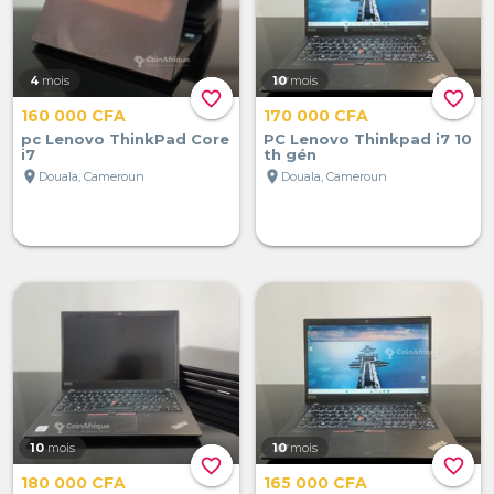
4
mois
10
mois
favorite_border
favorite_border
160 000 CFA
170 000 CFA
pc Lenovo ThinkPad Core
PC Lenovo Thinkpad i7 10
i7
th gén
location_on
location_on
Douala, Cameroun
Douala, Cameroun
10
mois
10
mois
favorite_border
favorite_border
180 000 CFA
165 000 CFA