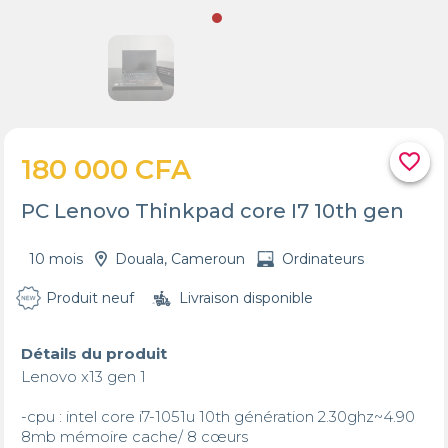
favorite_border
180 000 CFA
PC Lenovo Thinkpad core I7 10th gen
10 mois
Douala, Cameroun
Ordinateurs
Produit neuf
Livraison disponible
Détails du produit
Lenovo x13 gen 1

-cpu : intel core i7-1051u 10th génération 2.30ghz~4.90

8mb mémoire cache/ 8 cœurs
