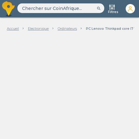
search
Filtres
Accueil
Electronique
Ordinateurs
PC Lenovo Thinkpad core I7 10