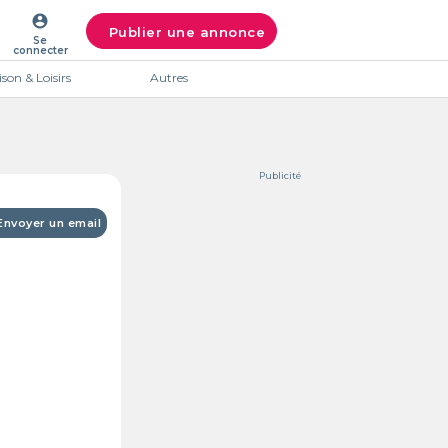
account_circle
Publier une annonce
Se
connecter
son & Loisirs
Autres
Publicité
Envoyer un email
Intéres