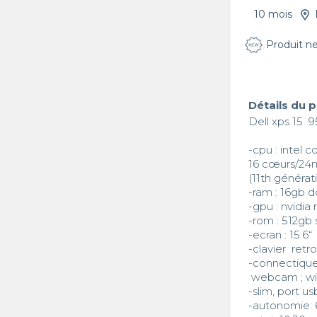
10 mois
Produit n
Détails du 
Dell xps 15  9
-cpu : intel 
16 cœurs/24
(11th générati
-ram : 16gb d
-gpu : nvidia 
-rom : 512gb 
-ecran : 15.6“ 

-clavier  retro
-connectique 
 webcam ; wifi ; bluetooth.

-slim, port us
-autonomie: 