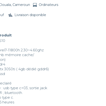
Douala, Cameroun
Ordinateurs
euf
Livraison disponible
produit
510

corei7-11800h 2.30~4.60ghz

mb mémoire cache/

on)

dr4

rtx 3050ti ( 4gb dédié gddr6) 

ssd

eclairé 

: usb type c×03, sortie jack

b type c.

6 heures
