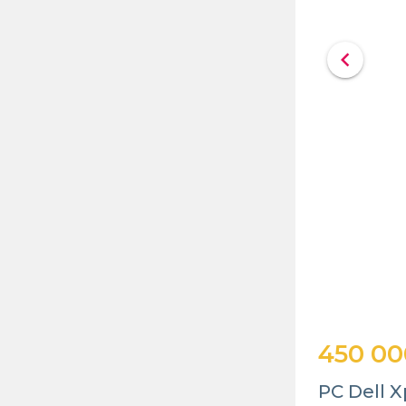
chevron_left
450 00
PC Dell X