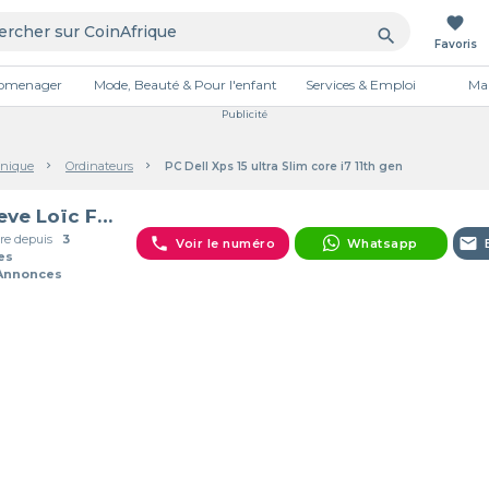
favorite
search
Favoris
tromenager
Mode, Beauté & Pour l'enfant
Services & Emploi
Mai
Publicité
onique
Ordinateurs
PC Dell Xps 15 ultra Slim core i7 11th gen
Steeve Loïc Fankem
e depuis
3
phone
email
Voir le numéro
Whatsapp
es
 Annonces