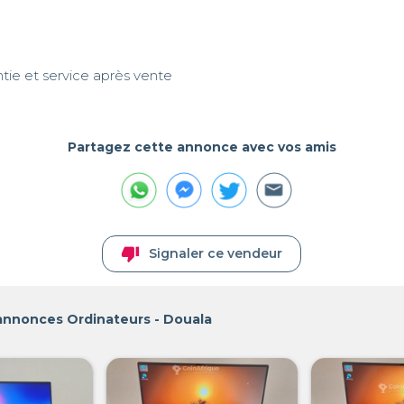
ntie et service après vente
Partagez cette annonce avec vos amis
thumb_down
Signaler ce vendeur
 annonces Ordinateurs - Douala