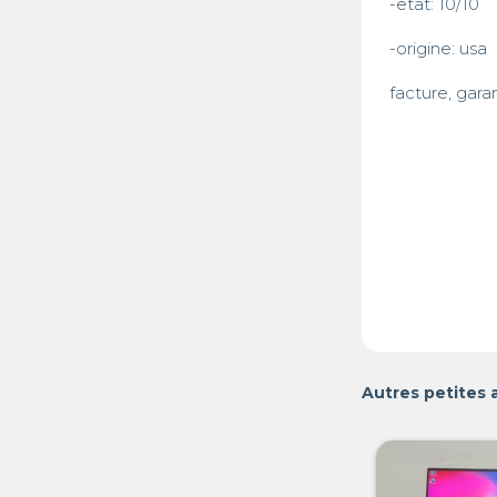
-etat: 10/10

-origine: usa 

facture, gara
Autres petites