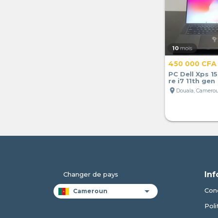
10
mois
450 000 CFA
PC Dell Xps 15
re i7 11th gen
location_on
Douala, Camero
Inf
Changer de pays
Cond
Poli