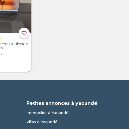
favorite_border
A
5~9510 ultra c
en
oun
Petites annonces à yaoundé
Immobilier à Yaoundé
Villas à Yaoundé