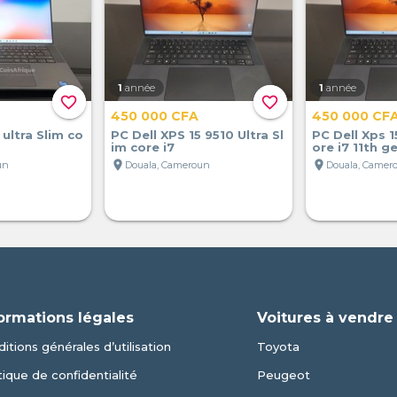
1
année
1
année
favorite_border
favorite_border
450 000 CFA
450 000 CF
 ultra Slim co
PC Dell XPS 15 9510 Ultra Sl
PC Dell Xps 1
im core i7
ore i7 11th g
location_on
location_on
un
Douala, Cameroun
Douala, Camer
ormations légales
Voitures à vendre
itions générales d’utilisation
Toyota
tique de confidentialité
Peugeot