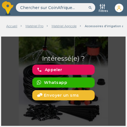
search
Filtres
Accueil
Matériel Pro
Matériel Agricole
Accessoires d'irrigation ag
Intéressé(e) ?
phone
Appeler
Whatsapp
Envoyer un sms