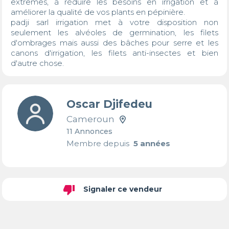
extrêmes, à réduire les besoins en irrigation et à 
améliorer la qualité de vos plants en pépinière.

padji sarl irrigation met à votre disposition non 
seulement les alvéoles de germination, les filets 
d'ombrages mais aussi des bâches pour serre et les 
canons d'irrigation, les filets anti-insectes et bien 
d'autre chose.
Oscar Djifedeu
Cameroun
11 Annonces
Membre depuis
5 années
thumb_down
Signaler ce vendeur