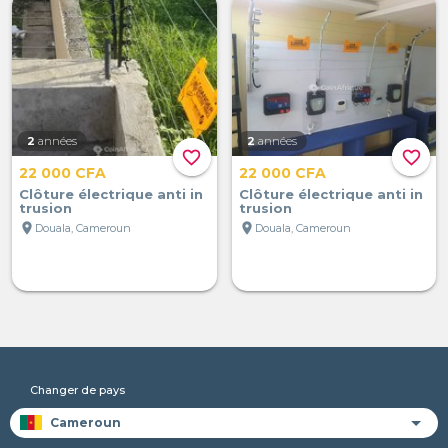
2
années
2
années
favorite_border
favorite_border
22 000 CFA
22 000 CFA
Clôture électrique anti in
Clôture électrique anti in
trusion
trusion
location_on
location_on
Douala, Cameroun
Douala, Cameroun
Changer de pays