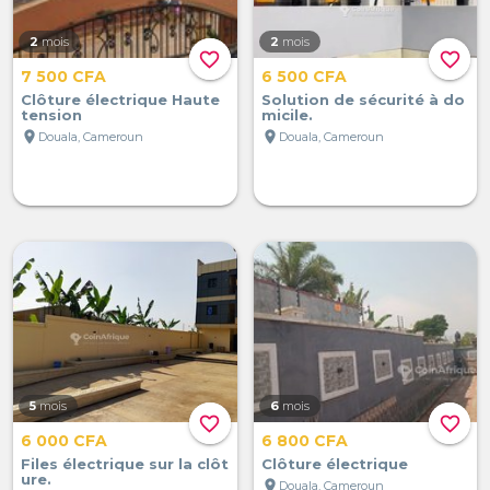
2
mois
2
mois
favorite_border
favorite_border
7 500 CFA
6 500 CFA
Clôture électrique Haute
Solution de sécurité à do
tension
micile.
location_on
location_on
Douala, Cameroun
Douala, Cameroun
5
mois
6
mois
favorite_border
favorite_border
6 000 CFA
6 800 CFA
Files électrique sur la clôt
Clôture électrique
ure.
location_on
Douala, Cameroun