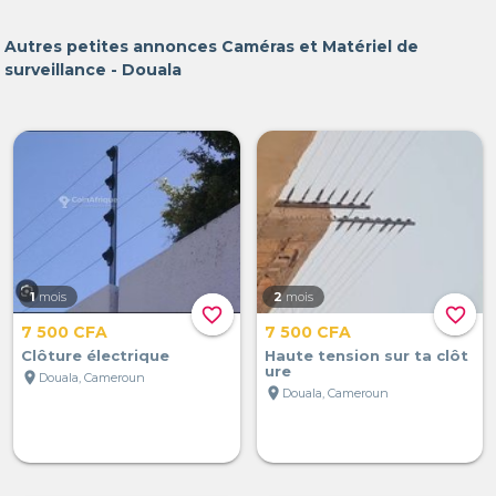
Autres petites annonces Caméras et Matériel de
surveillance - Douala
1
mois
2
mois
favorite_border
favorite_border
7 500 CFA
7 500 CFA
Clôture électrique
Haute tension sur ta clôt
ure
location_on
Douala, Cameroun
location_on
Douala, Cameroun