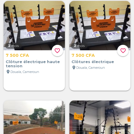
2
mois
2
mois
favorite_border
favorite_border
7 500 CFA
7 500 CFA
Clôture électrique haute
Clôtures électrique
tension
location_on
Douala, Cameroun
location_on
Douala, Cameroun